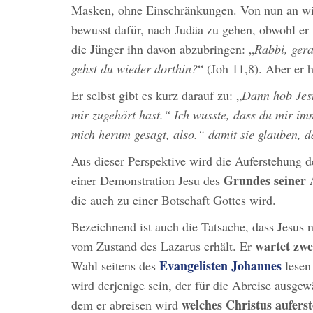
Masken, ohne Einschränkungen. Von nun an wirs
bewusst dafür, nach Judäa zu gehen, obwohl er 
die Jünger ihn davon abzubringen: „
Rabbi, gera
gehst du wieder dorthin?
“ (Joh 11,8). Aber er 
Er selbst gibt es kurz darauf zu: „
Dann hob Jesu
mir zugehört hast.“ Ich wusste, dass du mir im
mich herum gesagt, also.“ damit sie glauben, d
Aus dieser Perspektive wird die Auferstehung 
Grundes
seiner 
einer Demonstration Jesu des
die auch zu einer Botschaft Gottes wird.
Bezeichnend ist auch die Tatsache, dass Jesus n
wartet zwe
vom Zustand des Lazarus erhält. Er
Evangelisten Johannes
Wahl seitens des
lesen 
wird derjenige sein, der für die Abreise ausgewä
welches Christus aufers
dem er abreisen wird