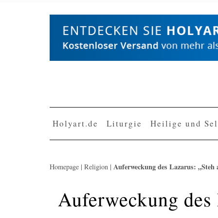
Skip
to
content
Holyart.de
Liturgie
Heilige und Se
Auferweckung des Lazarus: „Steh 
Homepage
|
Religion
|
Auferweckung des 