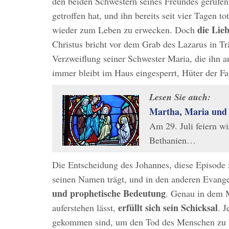
den beiden Schwestern seines Freundes gerufen
getroffen hat, und ihn bereits seit vier Tagen t
die Lieb
wieder zum Leben zu erwecken. Doch
Christus bricht vor dem Grab des Lazarus in Tr
Verzweiflung seiner Schwester Maria, die ihn a
immer bleibt im Haus eingesperrt, Hüter der Fam
Lesen Sie auch:
Martha, Maria und 
Am 29. Juli feiern w
Bethanien…
Die Entscheidung des Johannes, diese Episode
seinen Namen trägt, und in den anderen Evange
und prophetische Bedeutung
. Genau in dem 
erfüllt sich sein Schicksal
auferstehen lässt,
. J
gekommen sind, um den Tod des Menschen zu bet