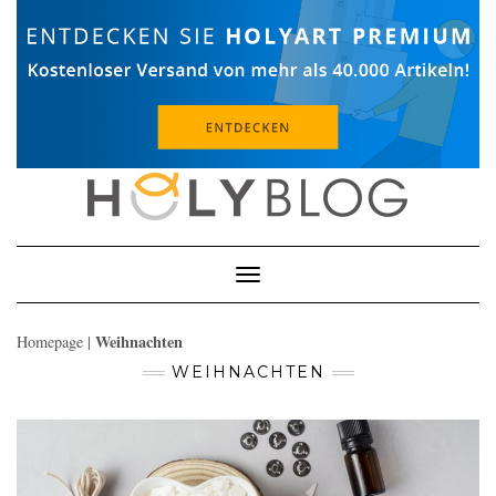
Skip
to
content
Toggle
Navigation
Weihnachten
Homepage
|
WEIHNACHTEN