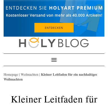
Skip
to
content
Toggle
Navigation
Kleiner Leitfaden für ein nachhaltiges
Homepage
|
Weihnachten
|
Weihnachten
Kleiner Leitfaden für