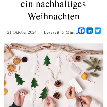
ein nachhaltiges
Weihnachten
Facebook
LinkedI
Twi
21 Oktober 2024
Lesezeit:
5
Minuten