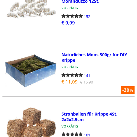
Moranduzzo 12St.
VORRÄTIG
152
€ 9,99
Natürliches Moos 500gr für DIY-
Krippe
VORRÄTIG
141
€ 11,09
€ 15,90
-30
%
Strohballen für Krippe 4St.
2x2x2,5cm
VORRÄTIG
161