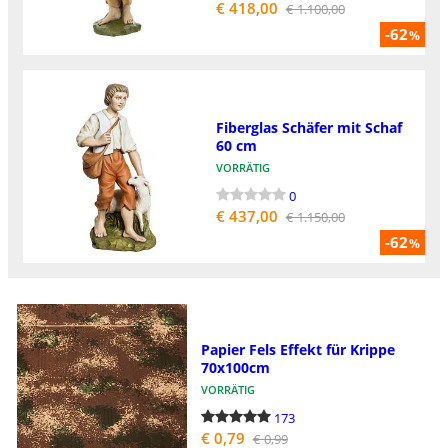
€ 418,00
€ 1.100,00
-62
%
Fiberglas Schäfer mit Schaf
60 cm
VORRÄTIG
0
€ 437,00
€ 1.150,00
-62
%
Papier Fels Effekt für Krippe
70x100cm
VORRÄTIG
173
€ 0,79
€ 0,99