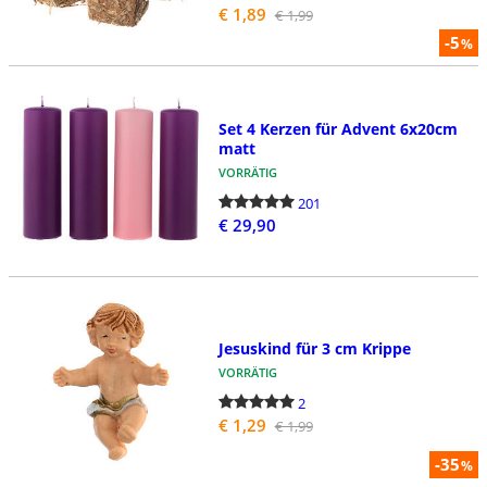
€ 1,89
€ 1,99
-5
%
Set 4 Kerzen für Advent 6x20cm
matt
VORRÄTIG
201
€ 29,90
Jesuskind für 3 cm Krippe
VORRÄTIG
2
€ 1,29
€ 1,99
-35
%