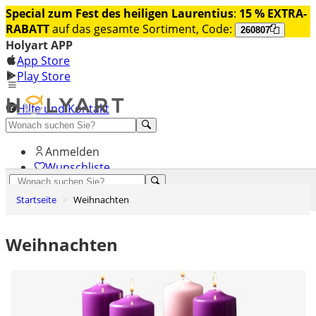
Special zum Fest des heiligen Laurentius
:
15 % EXTRA-
RABATT
auf das gesamte Sortiment, Code:
260807
Holyart APP
App Store
Play Store
Hilfe und Kontakt
Entdecken Sie Premium
Anmelden
Wunschliste
0
Startseite
Weihnachten
Warenkorb
Weihnachten