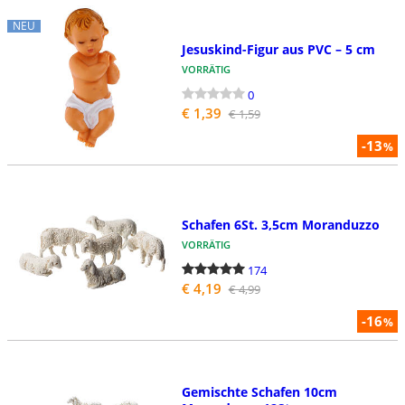
NEU
Jesuskind-Figur aus PVC – 5 cm
VORRÄTIG
0
€ 1,39
€ 1,59
-13
%
Schafen 6St. 3,5cm Moranduzzo
VORRÄTIG
174
€ 4,19
€ 4,99
-16
%
Gemischte Schafen 10cm