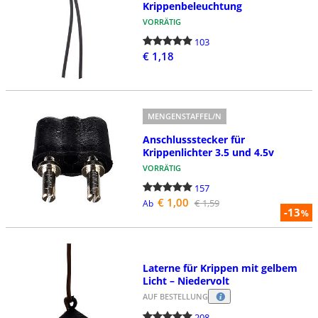
Krippenbeleuchtung
VORRÄTIG
103
€ 1,18
MENGENSTAFFEL/N
Anschlussstecker für
Krippenlichter 3.5 und 4.5v
VORRÄTIG
157
€ 1,00
€ 1,59
Ab
-13
%
Laterne für Krippen mit gelbem
Licht – Niedervolt
AUF BESTELLUNG
208