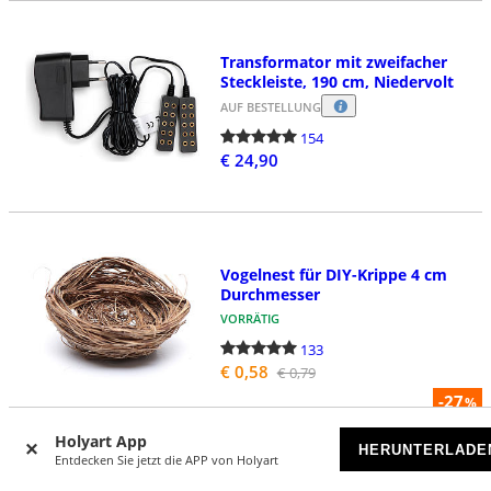
Transformator mit zweifacher
Steckleiste, 190 cm, Niedervolt
AUF BESTELLUNG
154
€ 24,90
Vogelnest für DIY-Krippe 4 cm
Durchmesser
VORRÄTIG
133
€ 0,58
€ 0,79
-27
%
Holyart App
HERUNTERLADE
Entdecken Sie jetzt die APP von Holyart
MENGENSTAFFEL/N