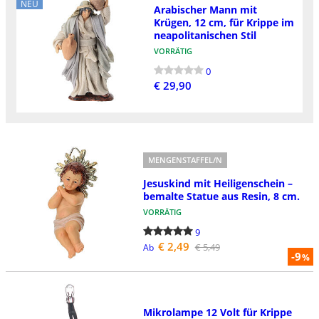
NEU
Arabischer Mann mit
Krügen, 12 cm, für Krippe im
neapolitanischen Stil
VORRÄTIG
0
€ 29,90
MENGENSTAFFEL/N
Jesuskind mit Heiligenschein –
bemalte Statue aus Resin, 8 cm.
VORRÄTIG
9
€ 2,49
€ 5,49
Ab
-9
%
Mikrolampe 12 Volt für Krippe