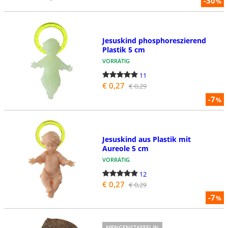
-30
%
Jesuskind phosphoreszierend
Plastik 5 cm
VORRÄTIG
11
€ 0,27
€ 0,29
-7
%
Jesuskind aus Plastik mit
Aureole 5 cm
VORRÄTIG
12
€ 0,27
€ 0,29
-7
%
MENGENSTAFFEL/N