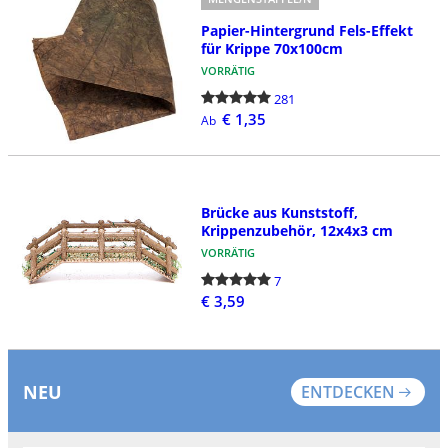
Papier-Hintergrund Fels-Effekt
für Krippe 70x100cm
VORRÄTIG
281
€ 1,35
Ab
Brücke aus Kunststoff,
Krippenzubehör, 12x4x3 cm
VORRÄTIG
7
€ 3,59
NEU
ENTDECKEN