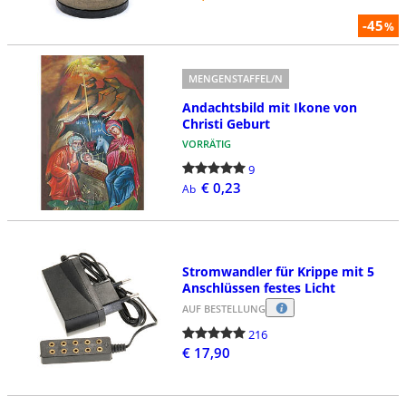
-45
%
MENGENSTAFFEL/N
Andachtsbild mit Ikone von
Christi Geburt
VORRÄTIG
9
€ 0,23
Ab
Stromwandler für Krippe mit 5
Anschlüssen festes Licht
AUF BESTELLUNG
216
€ 17,90