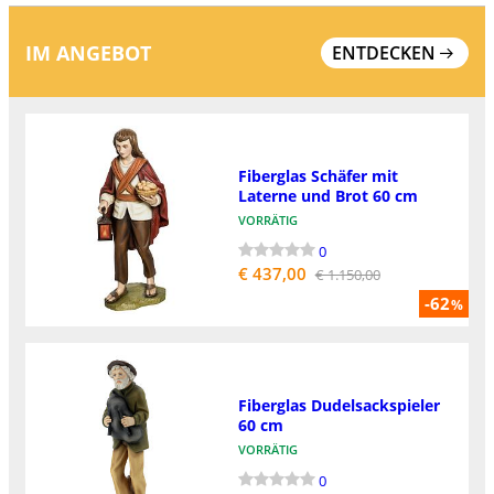
IM ANGEBOT
ENTDECKEN
Fiberglas Schäfer mit
Laterne und Brot 60 cm
VORRÄTIG
0
€ 437,00
€ 1.150,00
-62
%
Fiberglas Dudelsackspieler
60 cm
VORRÄTIG
0