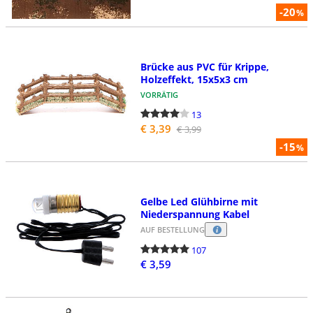
-20
%
Brücke aus PVC für Krippe,
Holzeffekt, 15x5x3 cm
VORRÄTIG
13
€ 3,39
€ 3,99
-15
%
Gelbe Led Glühbirne mit
Niederspannung Kabel
AUF BESTELLUNG
107
€ 3,59