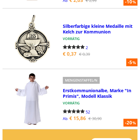
€ 2,03
€ 2,99
Ab
-10
%
Silberfarbige kleine Medaille mit
Kelch zur Kommunion
VORRÄTIG
2
€ 0,37
€ 0,39
-5
%
MENGENSTAFFEL/N
Erstkommunionalbe, Marke "In
Primis", Modell Klassik
VORRÄTIG
52
€ 15,86
€ 30,90
Ab
-20
%