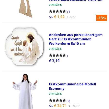
VORRÄTIG
11
€ 1,92
€ 2,99
Ab
-13
%
Andenken aus porzellanartigem
Harz zur Erstkommunion
Wolkenform 5x10 cm
VORRÄTIG
1
€ 3,19
Erstkommunionalbe Modell
Economy
VORRÄTIG
38
€ 34,71
€ 39,90
Ab