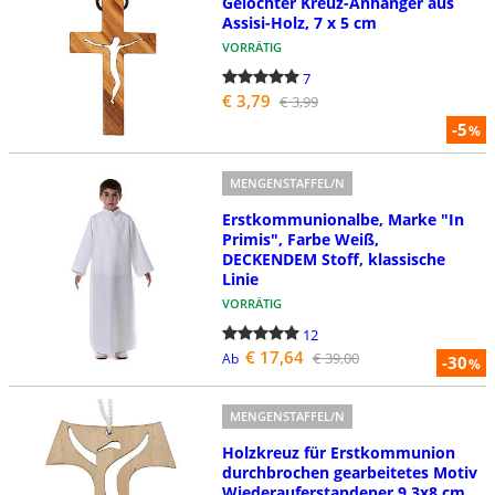
Gelochter Kreuz-Anhänger aus
Assisi-Holz, 7 x 5 cm
VORRÄTIG
7
€ 3,79
€ 3,99
-5
%
MENGENSTAFFEL/N
Erstkommunionalbe, Marke "In
Primis", Farbe Weiß,
DECKENDEM Stoff, klassische
Linie
VORRÄTIG
12
€ 17,64
€ 39,00
Ab
-30
%
MENGENSTAFFEL/N
Holzkreuz für Erstkommunion
durchbrochen gearbeitetes Motiv
Wiederauferstandener 9,3x8 cm