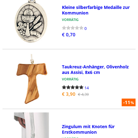
Kleine silberfarbige Medaille zur
Kommunion
VORRÄTIG
0
€ 0,70
Taukreuz-Anhänger, Olivenholz
aus Assisi, 8x6 cm
VORRÄTIG
14
€ 3,90
€ 4,39
-11
%
Zingulum mit Knoten für
Erstkommunion