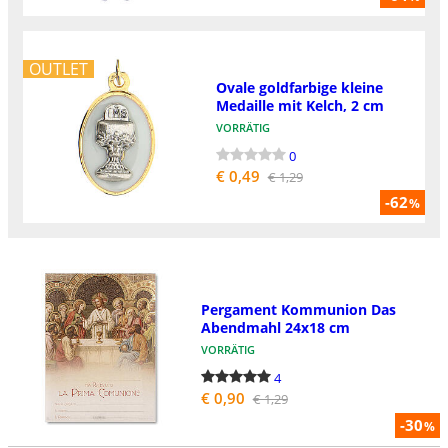
OUTLET
Ovale goldfarbige kleine
Medaille mit Kelch, 2 cm
VORRÄTIG
0
€ 0,49
€ 1,29
-62
%
Pergament Kommunion Das
Abendmahl 24x18 cm
VORRÄTIG
4
€ 0,90
€ 1,29
-30
%