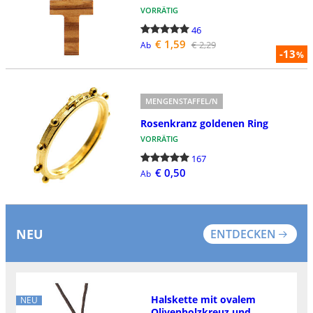
VORRÄTIG
46
€ 1,59
€ 2,29
Ab
-13
%
MENGENSTAFFEL/N
Rosenkranz goldenen Ring
VORRÄTIG
167
€ 0,50
Ab
NEU
ENTDECKEN
Halskette mit ovalem
NEU
Olivenholzkreuz und