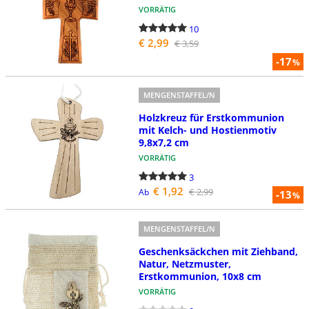
VORRÄTIG
10
€ 2,99
€ 3,59
-17
%
MENGENSTAFFEL/N
Holzkreuz für Erstkommunion
mit Kelch- und Hostienmotiv
9,8x7,2 cm
VORRÄTIG
3
€ 1,92
€ 2,99
Ab
-13
%
MENGENSTAFFEL/N
Geschenksäckchen mit Ziehband,
Natur, Netzmuster,
Erstkommunion, 10x8 cm
VORRÄTIG