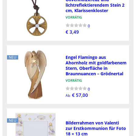
lichtreflektierendem Stein 2
cm, Klarissenkloster
VORRÄTIG
0
€ 3,49
Engel Flamingo aus
NEU
Ahornholz mit goldfarbenem
Stern, Oberfläche in
Braunnuancen – Grödnertal
VORRÄTIG
0
€ 57,00
Ab
NEU
Bilderrahmen von Valenti
zur Erstkommunion für Foto
18 × 13 cm