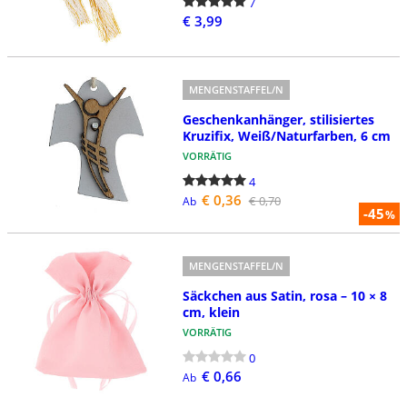
7
€ 3,99
MENGENSTAFFEL/N
Geschenkanhänger, stilisiertes
Kruzifix, Weiß/Naturfarben, 6 cm
VORRÄTIG
4
€ 0,36
€ 0,70
Ab
-45
%
MENGENSTAFFEL/N
Säckchen aus Satin, rosa – 10 × 8
cm, klein
VORRÄTIG
0
€ 0,66
Ab