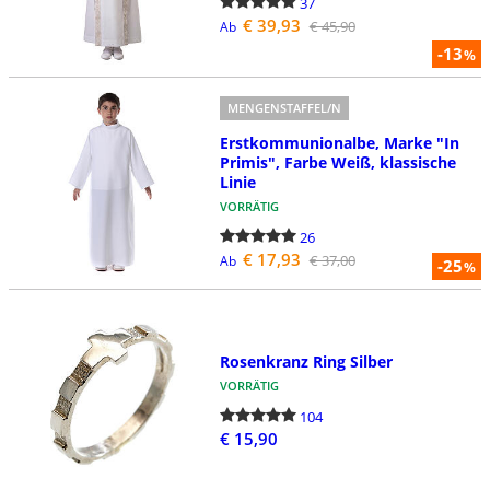
37
€ 39,93
€ 45,90
Ab
-13
%
MENGENSTAFFEL/N
Erstkommunionalbe, Marke "In
Primis", Farbe Weiß, klassische
Linie
VORRÄTIG
26
€ 17,93
€ 37,00
Ab
-25
%
Rosenkranz Ring Silber
VORRÄTIG
104
€ 15,90