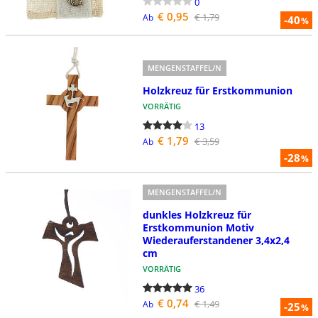
0
€ 0,95
€ 1,79
Ab
-40
%
MENGENSTAFFEL/N
Holzkreuz für Erstkommunion
VORRÄTIG
13
€ 1,79
€ 3,59
Ab
-28
%
MENGENSTAFFEL/N
dunkles Holzkreuz für
Erstkommunion Motiv
Wiederauferstandener 3,4x2,4
cm
VORRÄTIG
36
€ 0,74
€ 1,49
Ab
-25
%