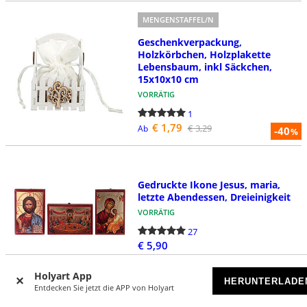
MENGENSTAFFEL/N
Geschenkverpackung,
Holzkörbchen, Holzplakette
Lebensbaum, inkl Säckchen,
15x10x10 cm
VORRÄTIG
1
€ 1,79
€ 3,29
Ab
-40
%
Gedruckte Ikone Jesus, maria,
letzte Abendessen, Dreieinigkeit
VORRÄTIG
27
€ 5,90
Holyart App
HERUNTERLADE
Entdecken Sie jetzt die APP von Holyart
MENGENSTAFFEL/N