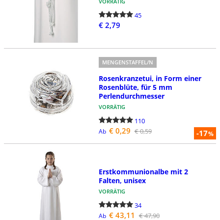
VORRÄTIG
45
€ 2,79
MENGENSTAFFEL/N
Rosenkranzetui, in Form einer
Rosenblüte, für 5 mm
Perlendurchmesser
VORRÄTIG
110
€ 0,29
€ 0,59
Ab
-17
%
Erstkommunionalbe mit 2
Falten, unisex
VORRÄTIG
34
€ 43,11
€ 47,90
Ab