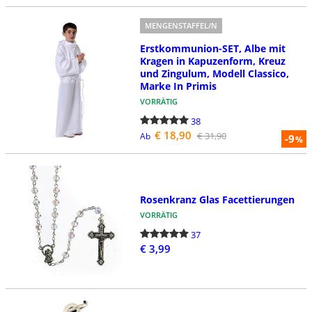
MENGENSTAFFEL/N
Erstkommunion-SET, Albe mit
Kragen in Kapuzenform, Kreuz
und Zingulum, Modell Classico,
Marke In Primis
VORRÄTIG
38
€ 18,90
€ 31,90
Ab
-9
%
Rosenkranz Glas Facettierungen
VORRÄTIG
37
€ 3,99