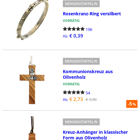
MENGENSTAFFEL/N
Rosenkranz-Ring versilbert
VORRÄTIG
196
€ 0,39
Ab
MENGENSTAFFEL/N
Kommunionskreuz aus
Olivenholz
VORRÄTIG
54
€ 2,73
€ 3,90
Ab
-5
%
MENGENSTAFFEL/N
Kreuz-Anhänger in klassischer
Form aus Olivenholz