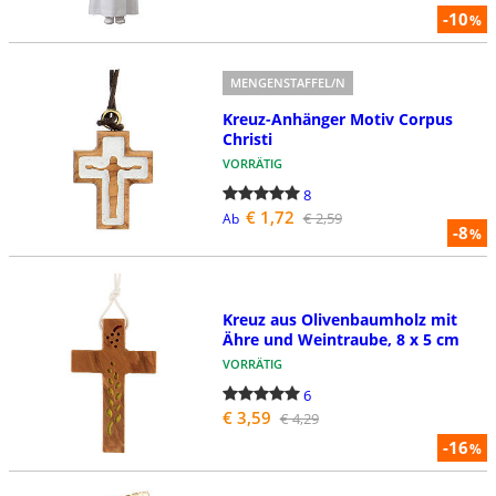
-10
%
MENGENSTAFFEL/N
Kreuz-Anhänger Motiv Corpus
Christi
VORRÄTIG
8
€ 1,72
€ 2,59
Ab
-8
%
Kreuz aus Olivenbaumholz mit
Ähre und Weintraube, 8 x 5 cm
VORRÄTIG
6
€ 3,59
€ 4,29
-16
%