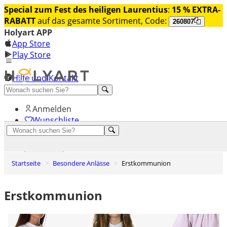
Special zum Fest des heiligen Laurentius
:
15 % EXTRA-
RABATT
auf das gesamte Sortiment, Code:
260807
Holyart APP
App Store
Play Store
Hilfe und Kontakt
Entdecken Sie Premium
Anmelden
Wunschliste
0
Warenkorb
Startseite
Besondere Anlässe
Erstkommunion
Erstkommunion