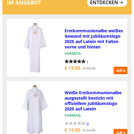
IM ANGEBOT
ENTDECKEN
Erstkommunionalbe weißes
Gewand mit Jubiläumslogo
2025 auf Latein mit Falten
vorne und hinten
VORRÄTIG
1
€ 19,90
€ 59,00
-66
%
Weiße Erstkommunionalbe
ausgestellt bestickt mit
offiziellem Jubiläumslogo
2025 auf Latein
VORRÄTIG
0
€ 19,90
€ 54,90
-64
%