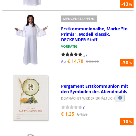
-13
%
MENGENSTAFFEL/N
Erstkommunionalbe, Marke "In
Primis", Modell Klassik,
DECKENDER Stoff
VORRÄTIG
37
€ 14,78
€ 32,90
Ab
-30
%
Pergament Erstkommunion mit
den Symbolen des Abendmahls
DEMNÄCHST WIEDER ERHÄLTLICH
0
€ 1,25
€ 1,39
-10
%