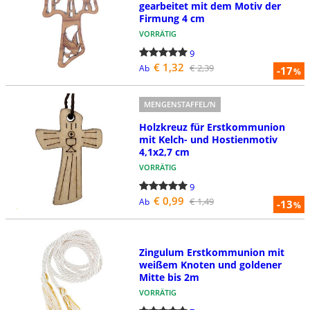
gearbeitet mit dem Motiv der
Firmung 4 cm
VORRÄTIG
9
€ 1,32
€ 2,39
Ab
-17
%
MENGENSTAFFEL/N
Holzkreuz für Erstkommunion
mit Kelch- und Hostienmotiv
4,1x2,7 cm
VORRÄTIG
9
€ 0,99
€ 1,49
Ab
-13
%
Zingulum Erstkommunion mit
weißem Knoten und goldener
Mitte bis 2m
VORRÄTIG