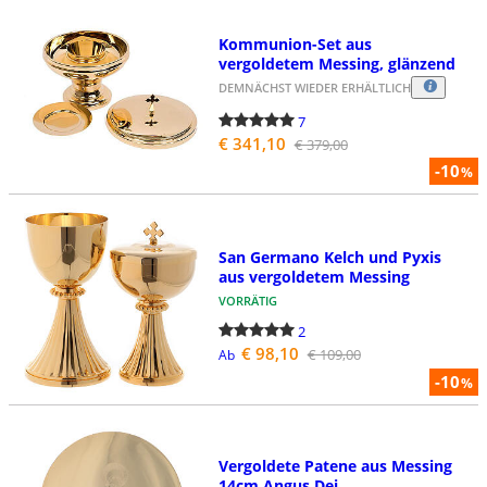
Kommunion-Set aus
vergoldetem Messing, glänzend
DEMNÄCHST WIEDER ERHÄLTLICH
7
€ 341,10
€ 379,00
-10
%
San Germano Kelch und Pyxis
aus vergoldetem Messing
VORRÄTIG
2
€ 98,10
€ 109,00
Ab
-10
%
Vergoldete Patene aus Messing
14cm Angus Dei