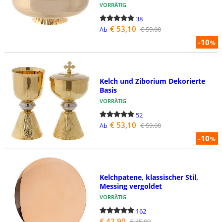
VORRÄTIG
38
€ 53,10
€ 59,00
Ab
-10
%
Kelch und Ziborium Dekorierte
Basis
VORRÄTIG
52
€ 53,10
€ 59,00
Ab
-10
%
Kelchpatene, klassischer Stil,
Messing vergoldet
VORRÄTIG
162
€ 42,90
€ 45,90