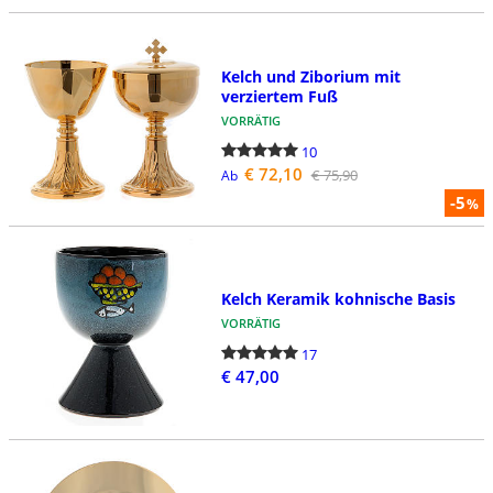
Kelch und Ziborium mit
verziertem Fuß
VORRÄTIG
10
€ 72,10
€ 75,90
Ab
-5
%
Kelch Keramik kohnische Basis
VORRÄTIG
17
€ 47,00