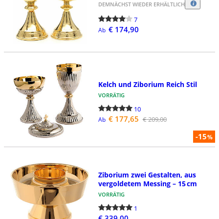
DEMNÄCHST WIEDER ERHÄLTLICH
7
€ 174,90
Ab
Kelch und Ziborium Reich Stil
VORRÄTIG
10
€ 177,65
€ 209,00
Ab
-15
%
Ziborium zwei Gestalten, aus
vergoldetem Messing – 15 cm
VORRÄTIG
1
€ 339,00