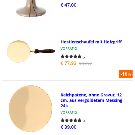
€ 47,00
Hostienschaufel mit Holzgriff
VORRÄTIG
6
€ 77,93
€ 87,00
-10
%
Kelchpatene, ohne Gravur, 12
cm, aus vergoldetem Messing
24k
VORRÄTIG
9
€ 39,00