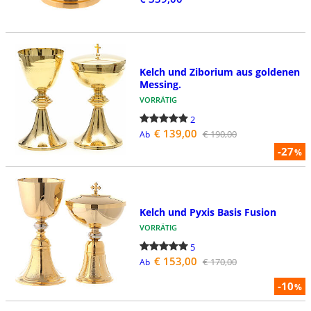
Kelch und Ziborium aus goldenen
Messing.
VORRÄTIG
2
€ 139,00
€ 190,00
Ab
-27
%
Kelch und Pyxis Basis Fusion
VORRÄTIG
5
€ 153,00
€ 170,00
Ab
-10
%