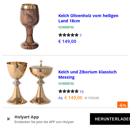
Kelch Olivenholz vom heiligen
Land 18cm
VORRÄTIG
7
€ 149,00
Kelch und Ziborium klassisch
Messing
VORRÄTIG
15
€ 149,00
€ 159,00
Ab
-6
%
Holyart App
HERUNTERLADE
Entdecken Sie jetzt die APP von Holyart
Kelch, Pyxis und Patene aus