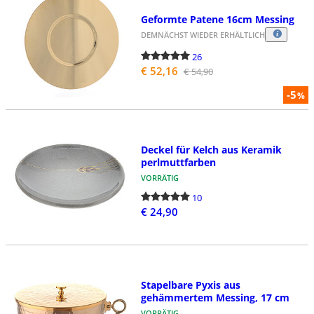
Geformte Patene 16cm Messing
DEMNÄCHST WIEDER ERHÄLTLICH
26
€ 52,16
€ 54,90
-5
%
Deckel für Kelch aus Keramik
perlmuttfarben
VORRÄTIG
10
€ 24,90
Stapelbare Pyxis aus
gehämmertem Messing, 17 cm
VORRÄTIG