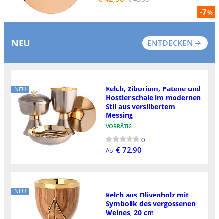
-7
%
NEU
ENTDECKEN
Kelch, Ziborium, Patene und
NEU
Hostienschale im modernen
Stil aus versilbertem
Messing
VORRÄTIG
0
€ 72,90
Ab
NEU
Kelch aus Olivenholz mit
Symbolik des vergossenen
Weines, 20 cm