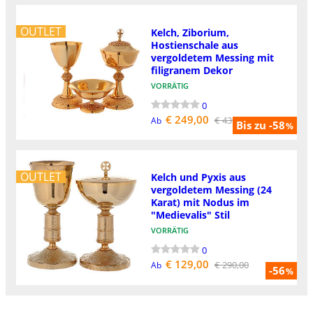
OUTLET
Kelch, Ziborium,
Hostienschale aus
vergoldetem Messing mit
filigranem Dekor
VORRÄTIG
0
€ 249,00
€ 439,00
Ab
Bis zu -58
%
OUTLET
Kelch und Pyxis aus
vergoldetem Messing (24
Karat) mit Nodus im
"Medievalis" Stil
VORRÄTIG
0
€ 129,00
€ 290,00
Ab
-56
%