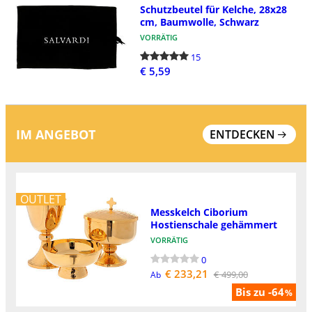
Schutzbeutel für Kelche, 28x28
cm, Baumwolle, Schwarz
VORRÄTIG
15
€ 5,59
IM ANGEBOT
ENTDECKEN
OUTLET
Messkelch Ciborium
Hostienschale gehämmert
VORRÄTIG
0
€ 233,21
€ 499,00
Ab
Bis zu -64
%