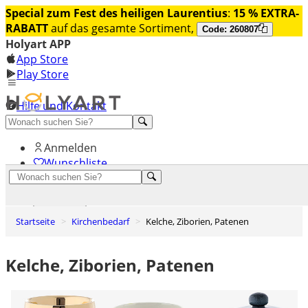
Special zum Fest des heiligen Laurentius
:
15 % EXTRA-
RABATT
auf das gesamte Sortiment,
Code: 260807
Holyart APP
App Store
Play Store
Hilfe und Kontakt
Entdecken Sie Premium
Anmelden
Wunschliste
0
Warenkorb
Startseite
Kirchenbedarf
Kelche, Ziborien, Patenen
Kelche, Ziborien, Patenen