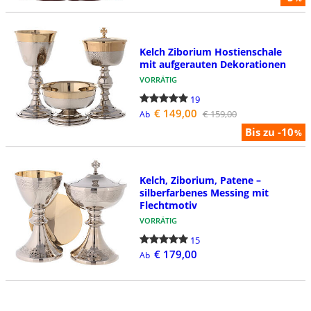
Kelch Ziborium Hostienschale
mit aufgerauten Dekorationen
VORRÄTIG
19
€ 149,00
€ 159,00
Ab
Bis zu -10
%
Kelch, Ziborium, Patene –
silberfarbenes Messing mit
Flechtmotiv
VORRÄTIG
15
€ 179,00
Ab