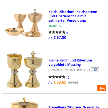
Kelch, Ziborium, Kelchpatene
und Hostienschale mit
satinierter Vergoldung
VORRÄTIG
4
€ 67,00
Ab
Kleine Kelch und Ziborium
vergoldete Messing
DEMNÄCHST WIEDER ERHÄLTLICH
19
€ 63,65
€ 67,00
Ab
-5
%
Stapelbare Ziborien, 3- oder 4-