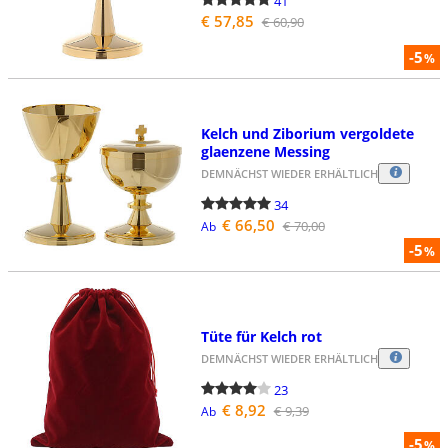
41
€ 57,85
€ 60,90
-5
%
Kelch und Ziborium vergoldete
glaenzene Messing
DEMNÄCHST WIEDER ERHÄLTLICH
34
€ 66,50
€ 70,00
Ab
-5
%
Tüte für Kelch rot
DEMNÄCHST WIEDER ERHÄLTLICH
23
€ 8,92
€ 9,39
Ab
-5
%