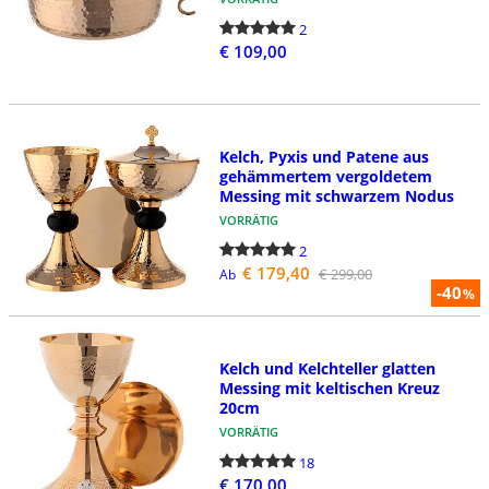
2
€ 109,00
Kelch, Pyxis und Patene aus
gehämmertem vergoldetem
Messing mit schwarzem Nodus
VORRÄTIG
2
€ 179,40
€ 299,00
Ab
-40
%
Kelch und Kelchteller glatten
Messing mit keltischen Kreuz
20cm
VORRÄTIG
18
€ 170,00