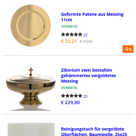
Geformte Patene aus Messing
11cm
VORRÄTIG
27
€ 32,21
€ 33,90
-5
%
Ziborium zwei Gestalten
gehämmertes vergoldetes
Messing
VORRÄTIG
25
€ 229,00
Reinigungstuch für vergoldete
Oberflächen, Baumwolle, 25x25