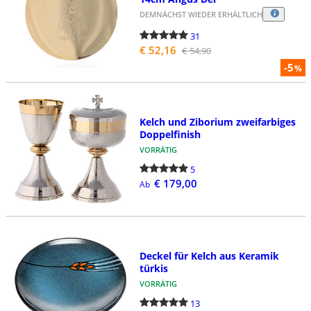
DEMNÄCHST WIEDER ERHÄLTLICH
31
€ 52,16
€ 54,90
-5
%
Kelch und Ziborium zweifarbiges
Doppelfinish
VORRÄTIG
5
€ 179,00
Ab
Deckel für Kelch aus Keramik
türkis
VORRÄTIG
13