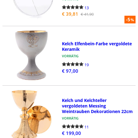
13
€ 39,81
€ 41,90
-5
%
Kelch Elfenbein-Farbe vergoldete
Keramik
VORRÄTIG
19
€ 97,00
Kelch und Kelchteller
vergoldeten Messing
Weintrauben Dekorationen 22cm
VORRÄTIG
11
€ 199,00