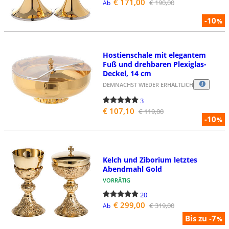
€ 171,00
€ 190,00
Ab
-10
%
Hostienschale mit elegantem
Fuß und drehbaren Plexiglas-
Deckel, 14 cm
DEMNÄCHST WIEDER ERHÄLTLICH
3
€ 107,10
€ 119,00
-10
%
Kelch und Ziborium letztes
Abendmahl Gold
VORRÄTIG
20
€ 299,00
€ 319,00
Ab
Bis zu -7
%