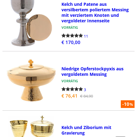
Kelch und Patene aus
versilbertem poliertem Messing
mit verziertem Knoten und
vergoldeter Innenseite
VORRÄTIG
11
€ 170,00
Niedrige Opferstockpyxis aus
vergoldetem Messing
VORRÄTIG
3
€ 76,41
€ 84,90
-10
%
Kelch und Ziborium mit
Gravierung