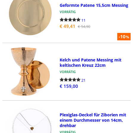
Geformte Patene 15,5cm Messing
VORRÄTIG
11
€ 49,41
€ 54,90
-10
%
Kelch und Patene Messing mit
keltischen Kreuz 22cm
VORRÄTIG
21
€ 159,00
Plexiglas-Deckel für Ziborien mit
einem Durchmesser von 14cm,
drehbar
VORRÄTIG