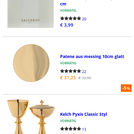
cm
VORRÄTIG
20
€ 3,99
Patene aus messing 10cm glatt
VORRÄTIG
22
€ 31,25
€ 32,90
-5
%
Kelch Pyxis Classic Styl
VORRÄTIG
13