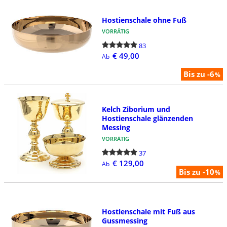
Hostienschale ohne Fuß
VORRÄTIG
83
€ 49,00
Ab
Bis zu -6
%
Kelch Ziborium und
Hostienschale glänzenden
Messing
VORRÄTIG
37
€ 129,00
Ab
Bis zu -10
%
Hostienschale mit Fuß aus
Gussmessing