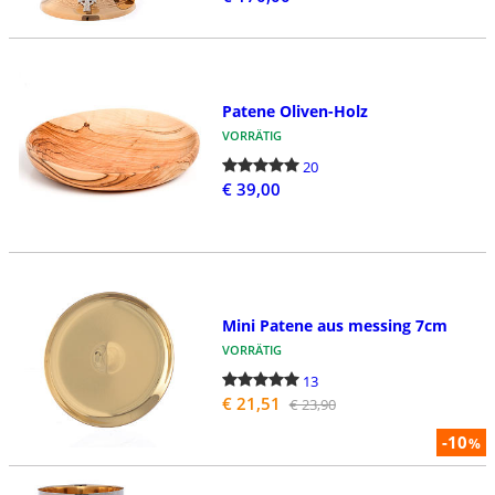
Patene Oliven-Holz
VORRÄTIG
20
€ 39,00
Mini Patene aus messing 7cm
VORRÄTIG
13
€ 21,51
€ 23,90
-10
%