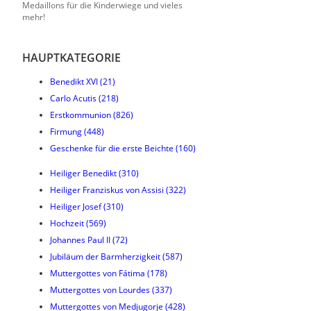
Medaillons für die Kinderwiege und vieles
mehr!
HAUPTKATEGORIE
Benedikt XVI
(21)
Carlo Acutis
(218)
Erstkommunion
(826)
Firmung
(448)
Geschenke für die erste Beichte
(160)
Heiliger Benedikt
(310)
Heiliger Franziskus von Assisi
(322)
Heiliger Josef
(310)
Hochzeit
(569)
Johannes Paul II
(72)
Jubiläum der Barmherzigkeit
(587)
Muttergottes von Fátima
(178)
Muttergottes von Lourdes
(337)
Muttergottes von Medjugorje
(428)