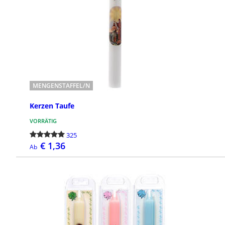
In dieser Produktkategorie finden Sie
Kleidchen und Kerzen für die Feier der
Heiligen Taufe.
MENGENSTAFFEL/N
Kerzen Taufe
VORRÄTIG
325
€ 1,36
Ab
BESTELLEN