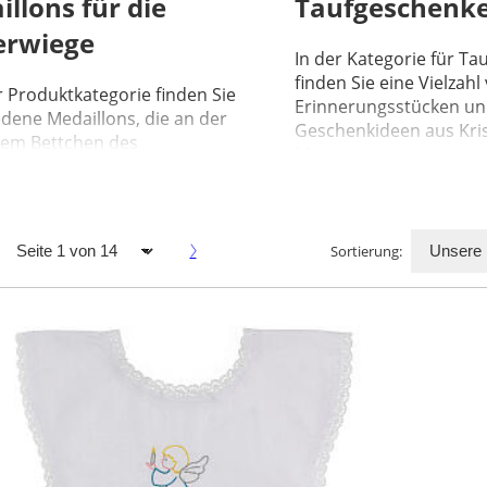
llons für die
Taufgeschenk
erwiege
In der Kategorie für T
finden Sie eine Vielzahl
r Produktkategorie finden Sie
Erinnerungsstücken u
dene Medaillons, die an der
Geschenkideen aus Krist
em Bettchen des
Murano...
renen befestigt werden
.
Sortierung: