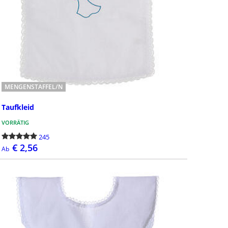
MENGENSTAFFEL/N
Taufkleid
VORRÄTIG
245
€ 2,56
Ab
DETAILS