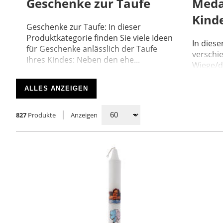
Geschenke zur Taufe
Medai
Kind
Geschenke zur Taufe: In dieser
Produktkategorie finden Sie viele Ideen
In diese
für Geschenke anlässlich der Taufe
verschie
Ihres Kindes: Neben den ehe...
Wiege/d
Neugebo
können..
ALLES ANZEIGEN
827
Produkte
Anzeigen
92
Taufkleidchen und
Taufkerzen