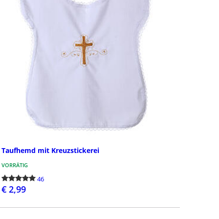
Taufhemd mit Kreuzstickerei
VORRÄTIG
46
€ 2,99
BESTELLEN