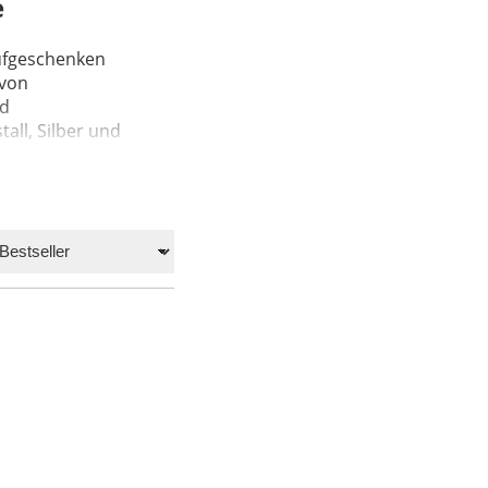
e
aufgeschenken
 von
nd
all, Silber und