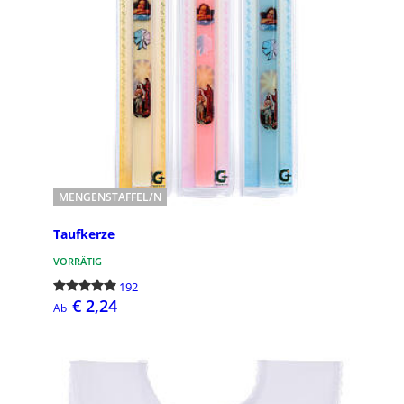
MENGENSTAFFEL/N
Taufkerze
VORRÄTIG
192
€ 2,24
Ab
DETAILS