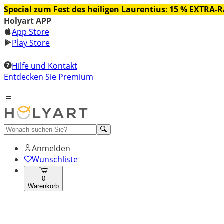
Special zum Fest des heiligen Laurentius
:
15 % EXTRA-
Holyart APP
App Store
Play Store
Hilfe und Kontakt
Entdecken Sie Premium
Anmelden
Wunschliste
0
Warenkorb