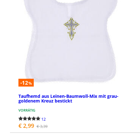
-12
%
Taufhemd aus Leinen-Baumwoll-Mix mit grau-
goldenem Kreuz bestickt
VORRÄTIG
12
€ 2,99
€ 3,39
BESTELLEN