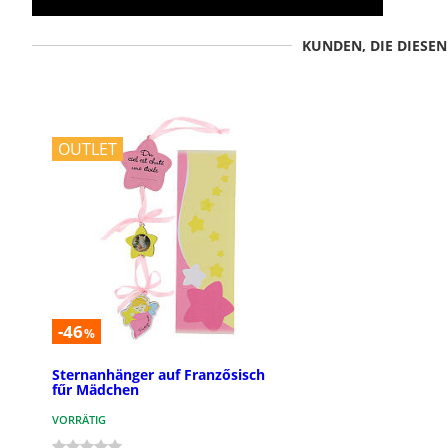
KUNDEN, DIE DIESE
OUTLET
-46
%
Sternanhänger auf Franzősisch
fűr Mädchen
VORRÄTIG