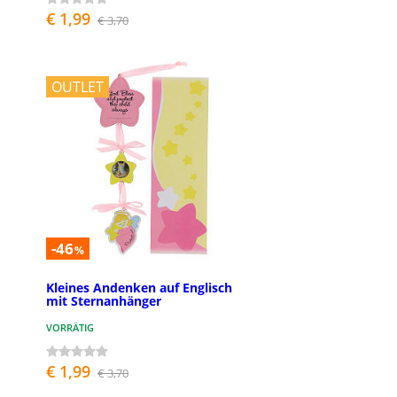
€ 1,99
€ 3,70
OUTLET
-46
%
Kleines Andenken auf Englisch
mit Sternanhänger
VORRÄTIG
€ 1,99
€ 3,70