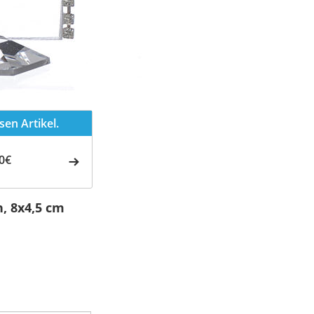
en Artikel.
0€
, 8x4,5 cm