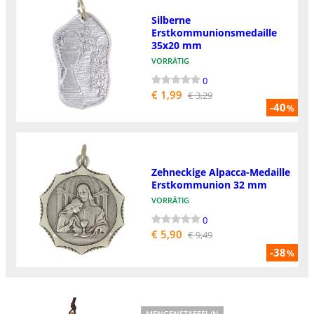
Silberne
Erstkommunionsmedaille
35x20 mm
VORRÄTIG
0
€ 1,99
€ 3,29
-40
%
Zehneckige Alpacca-Medaille
Erstkommunion 32 mm
VORRÄTIG
0
€ 5,90
€ 9,49
-38
%
MENGENSTAFFEL/N