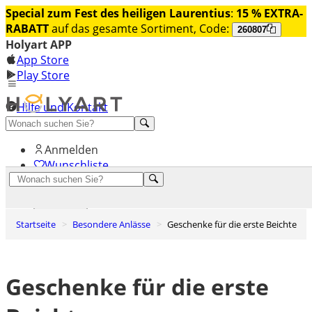
Special zum Fest des heiligen Laurentius
:
15 % EXTRA-
RABATT
auf das gesamte Sortiment, Code:
260807
Holyart APP
App Store
Play Store
Hilfe und Kontakt
Entdecken Sie Premium
Anmelden
Wunschliste
0
Warenkorb
Startseite
Besondere Anlässe
Geschenke für die erste Beichte
Geschenke für die erste