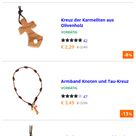
Kreuz der Karmeliten aus
Olivenholz
VORRÄTIG
42
€ 2,29
€ 2,49
-8
%
Armband Knoten und Tau-Kreuz
VORRÄTIG
47
€ 3,49
€ 3,99
-13
%