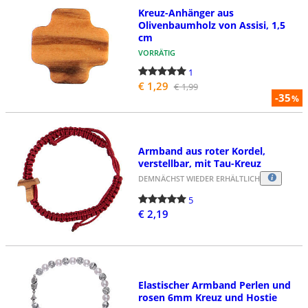
Kreuz-Anhänger aus
Olivenbaumholz von Assisi, 1,5
cm
VORRÄTIG
1
€ 1,29
€ 1,99
-35
%
Armband aus roter Kordel,
verstellbar, mit Tau-Kreuz
DEMNÄCHST WIEDER ERHÄLTLICH
5
€ 2,19
Elastischer Armband Perlen und
rosen 6mm Kreuz und Hostie