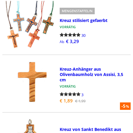
MENGENSTAFFEL/N
Kreuz stilisiert gefaerbt
VORRÄTIG
30
€ 3,29
Ab
Kreuz-Anhänger aus
Olivenbaumholz von Assisi, 3,5
cm
VORRÄTIG
3
€ 1,89
€ 1,99
-5
%
Kreuz von Sankt Benedikt aus