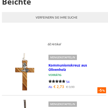
Beichte
VERFEINERN SIE IHRE SUCHE
60 Artikel
MENGENSTAFFEL/N
Kommunionskreuz aus
Olivenholz
VORRÄTIG
54
€ 2,73
€ 3,90
Ab
-5
%
MENGENSTAFFEL/N