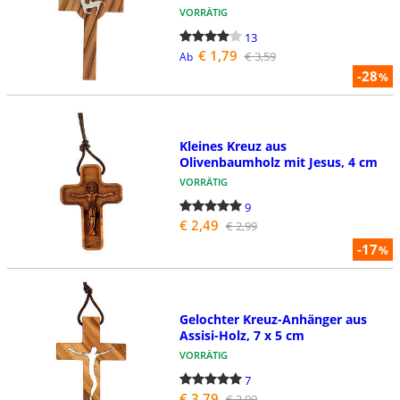
VORRÄTIG
13
€ 1,79
€ 3,59
Ab
-28
%
Kleines Kreuz aus
Olivenbaumholz mit Jesus, 4 cm
VORRÄTIG
9
€ 2,49
€ 2,99
-17
%
Gelochter Kreuz-Anhänger aus
Assisi-Holz, 7 x 5 cm
VORRÄTIG
7
€ 3,79
€ 3,99