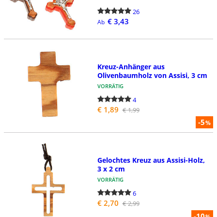
26
€ 3,43
Ab
Kreuz-Anhänger aus
Olivenbaumholz von Assisi, 3 cm
VORRÄTIG
4
€ 1,89
€ 1,99
-5
%
Gelochtes Kreuz aus Assisi-Holz,
3 x 2 cm
VORRÄTIG
6
€ 2,70
€ 2,99
-10
%