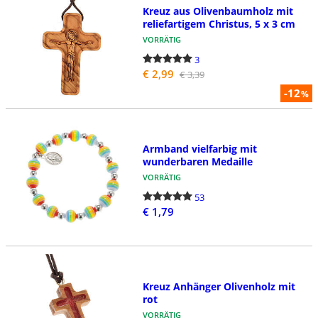
Kreuz aus Olivenbaumholz mit
reliefartigem Christus, 5 x 3 cm
VORRÄTIG
3
€ 2,99
€ 3,39
-12
%
Armband vielfarbig mit
wunderbaren Medaille
VORRÄTIG
53
€ 1,79
Kreuz Anhänger Olivenholz mit
rot
VORRÄTIG