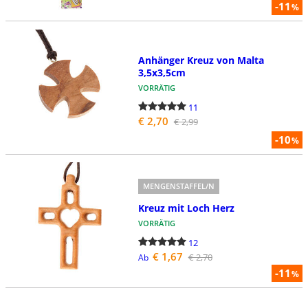
-11
%
Anhänger Kreuz von Malta
3,5x3,5cm
VORRÄTIG
11
€ 2,70
€ 2,99
-10
%
MENGENSTAFFEL/N
Kreuz mit Loch Herz
VORRÄTIG
12
€ 1,67
€ 2,70
Ab
-11
%