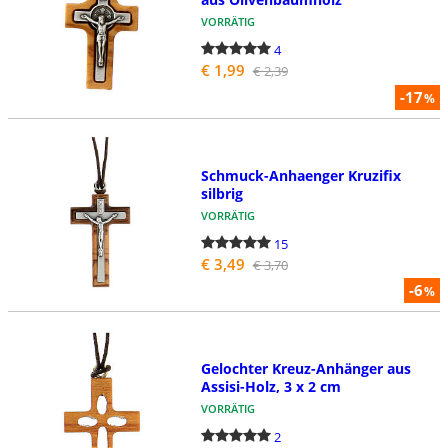
VORRÄTIG
4
€ 1,99
€ 2,39
-17
%
Schmuck-Anhaenger Kruzifix
silbrig
VORRÄTIG
15
€ 3,49
€ 3,70
-6
%
Gelochter Kreuz-Anhänger aus
Assisi-Holz, 3 x 2 cm
VORRÄTIG
2