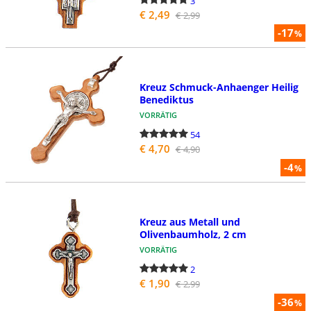
3
€ 2,49
€ 2,99
-17
%
Kreuz Schmuck-Anhaenger Heilig
Benediktus
VORRÄTIG
54
€ 4,70
€ 4,90
-4
%
Kreuz aus Metall und
Olivenbaumholz, 2 cm
VORRÄTIG
2
€ 1,90
€ 2,99
-36
%