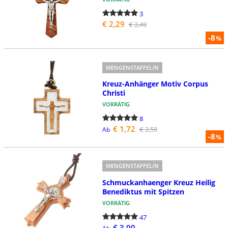
3
€ 2,29
€ 2,49
-8
%
MENGENSTAFFEL/N
Kreuz-Anhänger Motiv Corpus
Christi
VORRÄTIG
8
€ 1,72
€ 2,59
Ab
-8
%
MENGENSTAFFEL/N
Schmuckanhaenger Kreuz Heilig
Benediktus mit Spitzen
VORRÄTIG
47
€ 3,00