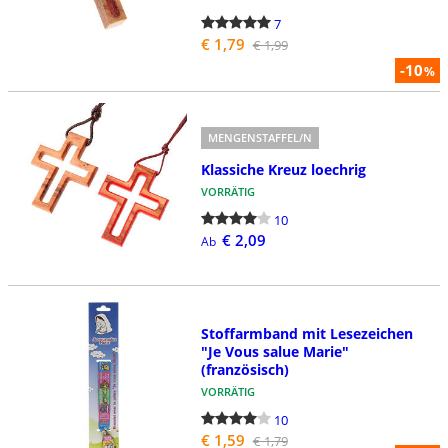
7
€ 1,79
€ 1,99
-10
%
MENGENSTAFFEL/N
Klassiche Kreuz loechrig
VORRÄTIG
10
€ 2,09
Ab
Stoffarmband mit Lesezeichen
"Je Vous salue Marie"
(französisch)
VORRÄTIG
10
€ 1,59
€ 1,79