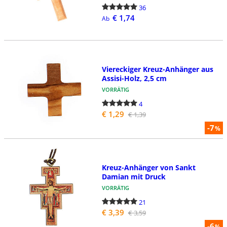
36
€ 1,74
Ab
Viereckiger Kreuz-Anhänger aus
Assisi-Holz, 2,5 cm
VORRÄTIG
4
€ 1,29
€ 1,39
-7
%
Kreuz-Anhänger von Sankt
Damian mit Druck
VORRÄTIG
21
€ 3,39
€ 3,59
-6
%