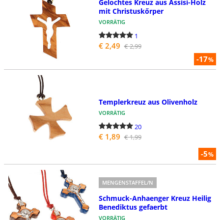
Gelochtes Kreuz aus Assisi-Holz
mit Christuskőrper
VORRÄTIG
1
€ 2,49
€ 2,99
-17
%
Templerkreuz aus Olivenholz
VORRÄTIG
20
€ 1,89
€ 1,99
-5
%
MENGENSTAFFEL/N
Schmuck-Anhaenger Kreuz Heilig
Benediktus gefaerbt
VORRÄTIG