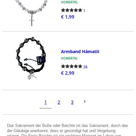
VORRÄTIG
1
€ 1,99
Armband Hämatit
VORRÄTIG
38
€ 2,99
1
2
3
Das Sakrament der Buße oder Beichte ist das Sakrament, durch das
der Gläubige anerkennt, dass er gesündigt hat und Vergebung
erlangt. Die Erste Beichte ist ein wichtiger Moment im Leben von