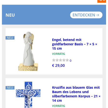
NEU
ENTDECKEN
NEU
Engel, betend mit
goldfarbener Basis – 7 × 5 ×
15 cm
VORRÄTIG
0
€ 29,00
Kruzifix aus blauem Glas mit
NEU
Baum des Lebens und
silberfarbenem Korpus – 21 ×
14 cm
VORRÄTIG