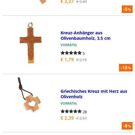
€ 2,37
€ 2,49
-5
%
Kreuz-Anhänger aus
Olivenbaumholz, 3,5 cm
VORRÄTIG
5
€ 1,79
€ 2,19
-18
%
Griechisches Kreuz mit Herz aus
Olivenholz
VORRÄTIG
28
€ 2,39
€ 2,59
-8
%