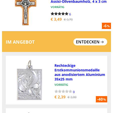
Assisi-Olivenbaumholz, 4 x 3 cm
VORRÄTIG
6
€ 3,49
€ 3,70
-6
%
IM ANGEBOT
ENTDECKEN
Rechteckige
Erstkommunionsmedaille
aus anodisiertem Aluminium
35x25 mm
VORRÄTIG
0
€ 2,39
€ 3,99
-40
%