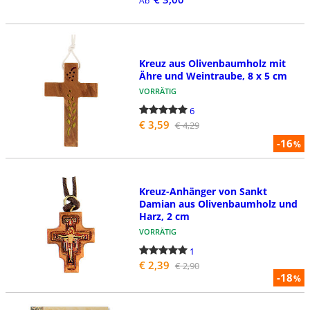
Ab
Kreuz aus Olivenbaumholz mit
Ähre und Weintraube, 8 x 5 cm
VORRÄTIG
6
€ 3,59
€ 4,29
-16
%
Kreuz-Anhänger von Sankt
Damian aus Olivenbaumholz und
Harz, 2 cm
VORRÄTIG
1
€ 2,39
€ 2,90
-18
%