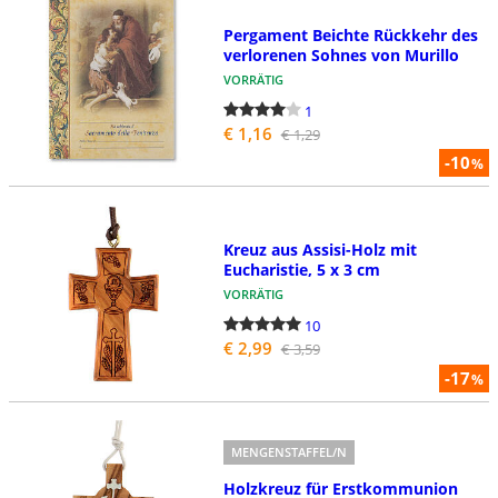
Pergament Beichte Rückkehr des
verlorenen Sohnes von Murillo
VORRÄTIG
1
€ 1,16
€ 1,29
-10
%
Kreuz aus Assisi-Holz mit
Eucharistie, 5 x 3 cm
VORRÄTIG
10
€ 2,99
€ 3,59
-17
%
MENGENSTAFFEL/N
Holzkreuz für Erstkommunion