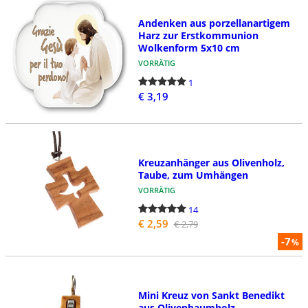
Andenken aus porzellanartigem
Harz zur Erstkommunion
Wolkenform 5x10 cm
VORRÄTIG
1
€ 3,19
Kreuzanhänger aus Olivenholz,
Taube, zum Umhängen
VORRÄTIG
14
€ 2,59
€ 2,79
-7
%
Mini Kreuz von Sankt Benedikt
aus Olivenbaumholz