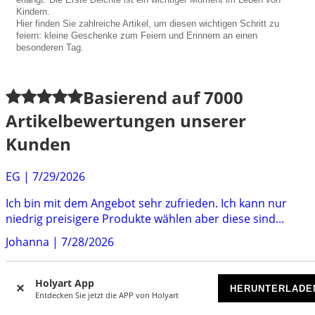
Kindern.
Hier finden Sie zahlreiche Artikel, um diesen wichtigen Schritt zu
feiern: kleine Geschenke zum Feiern und Erinnern an einen
besonderen Tag.
Basierend auf
7000
Artikelbewertungen unserer
Kunden
EG
|
7/29/2026
Ich bin mit dem Angebot sehr zufrieden. Ich kann nur
niedrig preisigere Produkte wählen aber diese sind...
Johanna
|
7/28/2026
Alles was ich Bestellt habe Ob Weihwasserfläschchen
Rosenkranz
Holyart App
HERUNTERLADE
Entdecken Sie jetzt die APP von Holyart
Marco
|
7/28/2026