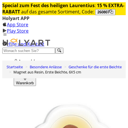
Special zum Fest des heiligen Laurentius
:
15 % EXTRA-
RABATT
auf das gesamte Sortiment, Code:
260807
Holyart APP
App Store
Play Store
Hilfe und Kontakt
Entdecken Sie Premium
Anmelden
Startseite
Besondere Anlässe
Geschenke für die erste Beichte
Wunschliste
Magnet aus Resin, Erste Beichte, 6X5 cm
0
Warenkorb