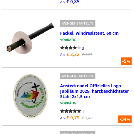
€ 0,85
Ab
MENGENSTAFFEL/N
Fackel, windresistent, 60 cm
VORRÄTIG
3
€ 3,22
€ 4,29
Ab
-5
%
MENGENSTAFFEL/N
Anstecknadel Offizielles Logo
Jubiläum 2025, harzbeschichteter
Stahl 2x1,5 cm
VORRÄTIG
1
€ 0,79
€ 1,49
Ab
-34
%
MENGENSTAFFEL/N