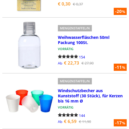
€ 0,30
€ 0,37
-20
%
MENGENSTAFFEL/N
Weihwasserfläschen 50ml
Packung 100St.
VORRÄTIG
154
€ 22,73
€ 27,90
Ab
-11
%
MENGENSTAFFEL/N
Windschutzbecher aus
Kunststoff (30 Stück), für Kerzen
bis 16 mm Ø
VORRÄTIG
144
€ 6,59
€ 11,90
Ab
-17
%