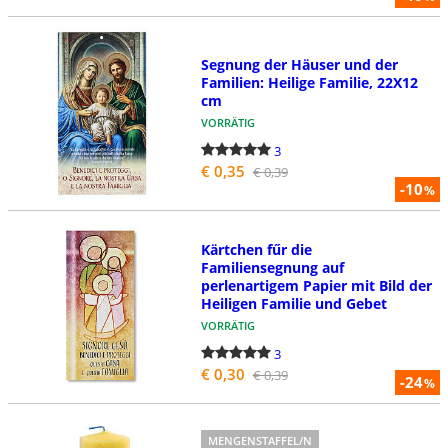
Segnung der Häuser und der
Familien: Heilige Familie, 22X12
cm
VORRÄTIG
3
€ 0,35
€ 0,39
-10
%
Kärtchen fűr die
Familiensegnung auf
perlenartigem Papier mit Bild der
Heiligen Familie und Gebet
VORRÄTIG
3
€ 0,30
€ 0,39
-24
%
MENGENSTAFFEL/N