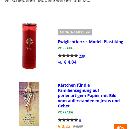
verschiedenen Modelle werden aus M...
MENGENSTAFFEL/N
Ewiglichtkerze, Modell Plastiking
VORRÄTIG
239
€ 4,04
Ab
Kärtchen fűr die
Familiensegnung auf
perlenartigem Papier mit Bild
vom auferstandenen Jesus und
Gebet
VORRÄTIG
6
€ 0,22
€ 0,37
-40
%