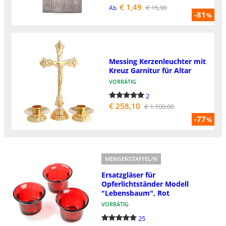
€ 1,49
€ 15,90
Ab
-81
%
Messing Kerzenleuchter mit
Kreuz Garnitur für Altar
VORRÄTIG
2
€ 258,10
€ 1.100,00
-77
%
MENGENSTAFFEL/N
Ersatzgläser für
Opferlichtständer Modell
"Lebensbaum", Rot
VORRÄTIG
25