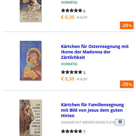
VORRÄTIG
6
€ 0,30
€ 0,37
-20
%
Kärtchen fűr Osternsegnung mit
Ikone der Madonna der
Zärtlichkeit
VORRÄTIG
3
€ 0,30
€ 0,37
-20
%
Kärtchen fűr Familiensegnung
mit Bild von Jesus dem guten
Hirten
DEMNÄCHST WIEDER ERHÄLTLICH
7