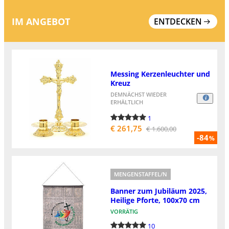
IM ANGEBOT
ENTDECKEN
Messing Kerzenleuchter und
Kreuz
DEMNÄCHST WIEDER
ERHÄLTLICH
1
€ 261,75
€ 1.600,00
-84
%
MENGENSTAFFEL/N
Banner zum Jubiläum 2025,
Heilige Pforte, 100x70 cm
VORRÄTIG
10