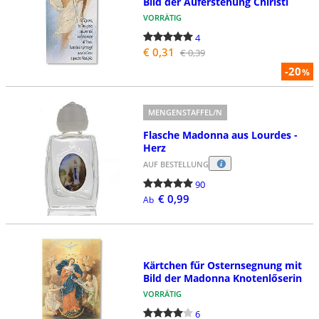
Bild der Auferstehung Chiristi
VORRÄTIG
4
€ 0,31
€ 0,39
-20
%
MENGENSTAFFEL/N
Flasche Madonna aus Lourdes -
Herz
AUF BESTELLUNG
90
€ 0,99
Ab
Kärtchen fűr Osternsegnung mit
Bild der Madonna Knotenlőserin
VORRÄTIG
6