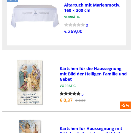
Altartuch mit Marienmotiv,
160 × 300 cm
VORRÄTIG
0
€ 269,00
Kärtchen fűr die Haussegnung
mit Bild der Heiligen Familie und
Gebet
VORRÄTIG
5
€ 0,37
€ 0,39
-5
%
Kärtchen fűr Haussegnung mit