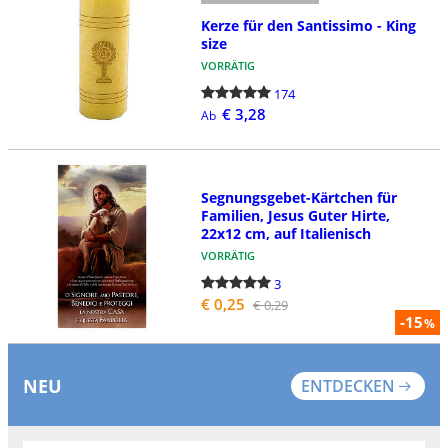
Kerze für den Santissimo - King
size
VORRÄTIG
174
€ 3,28
Ab
Segnungsgebet-Kärtchen für
Familien, Jesus Guter Hirte,
22x12 cm, auf Italienisch
VORRÄTIG
3
€ 0,25
€ 0,29
-15
%
NEU
ENTDECKEN