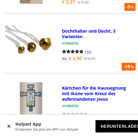
€ 0,37
€ 0,39
-5
%
Dochthalter und Docht, 3
Varianten
VORRÄTIG
153
€ 3,90
€ 4,59
Ab
-15
%
Kärtchen fűr die Haussegnung
mit Ikone vom Kreuz des
auferstandenen Jesus
VORRÄTIG
0
€ 0,35
€ 0,39
Holyart App
-10
%
HERUNTERLADE
Entdecken Sie jetzt die APP von Holyart