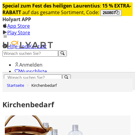
Special zum Fest des heiligen Laurentius
:
15 % EXTRA-
RABATT
auf das gesamte Sortiment, Code:
260807
Holyart APP
App Store
Play Store
Hilfe und Kontakt
Entdecken Sie Premium
Anmelden
Wunschliste
0
Startseite
Kirchenbedarf
Warenkorb
Kirchenbedarf