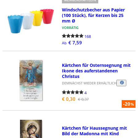
Windschutzbecher aus Papier
(100 Stück), für Kerzen bis 25
mm Ø
VORRÄTIG
168
€ 7,59
Ab
Kärtchen fűr Osternsegnung mit
Ikone des auferstandenen
Christus
DEMNÄCHST WIEDER ERHÄLTLICH
4
€ 0,30
€ 0,37
-20
%
Kärtchen fűr Haussegnung mit
Bild der Madonna mit Kind