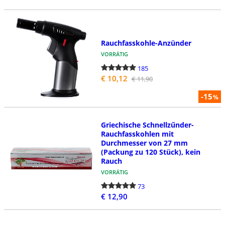
Rauchfasskohle-Anzünder
VORRÄTIG
185
€ 10,12
€ 11,90
-15
%
Griechische Schnellzűnder-
Rauchfasskohlen mit
Durchmesser von 27 mm
(Packung zu 120 Stück), kein
Rauch
VORRÄTIG
73
€ 12,90