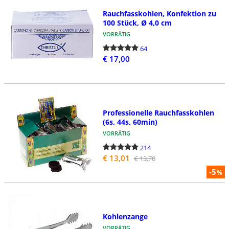
Rauchfasskohlen, Konfektion zu
100 Stück, Ø 4,0 cm
VORRÄTIG
64
€ 17,00
Professionelle Rauchfasskohlen
(6s, 44s, 60min)
VORRÄTIG
214
€ 13,01
€ 13,70
-5
%
Kohlenzange
VORRÄTIG