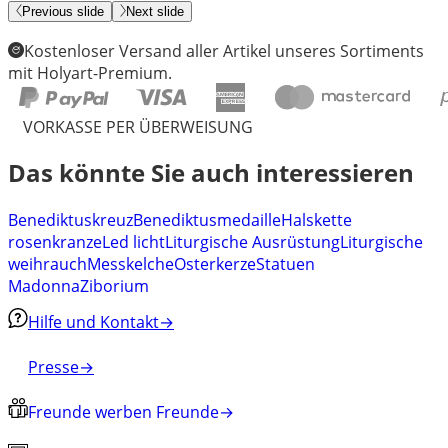
Previous slide
Next slide
Kostenloser Versand aller Artikel unseres Sortiments
mit Holyart-Premium.
VORKASSE PER ÜBERWEISUNG
Das könnte Sie auch interessieren
Benediktuskreuz
Benediktusmedaille
Halskette
rosenkranze
Led licht
Liturgische Ausrüstung
Liturgische
weihrauch
Messkelche
Osterkerze
Statuen
Madonna
Ziborium
Hilfe und Kontakt
→
Presse
→
Freunde werben Freunde
→