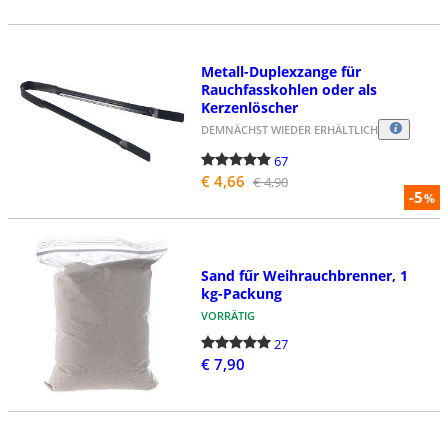
Metall-Duplexzange für
Rauchfasskohlen oder als
Kerzenlöscher
DEMNÄCHST WIEDER ERHÄLTLICH
67
€ 4,66
€ 4,90
-5
%
Sand fűr Weihrauchbrenner, 1
kg-Packung
VORRÄTIG
27
€ 7,90