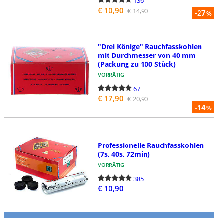
136
€ 10,90
€ 14,90
-27
%
"Drei Kőnige" Rauchfasskohlen
mit Durchmesser von 40 mm
(Packung zu 100 Stück)
VORRÄTIG
67
€ 17,90
€ 20,90
-14
%
Professionelle Rauchfasskohlen
(7s, 40s, 72min)
VORRÄTIG
385
€ 10,90