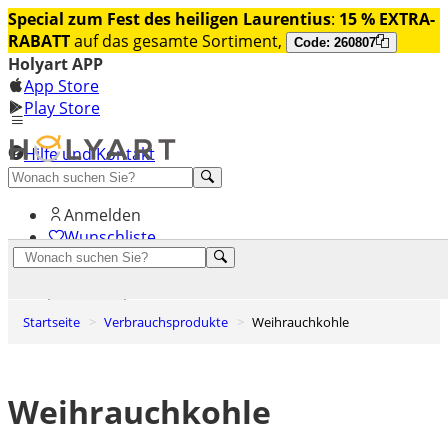
Special zum Fest des heiligen Laurentius
:
15 % EXTRA-
RABATT
auf das gesamte Sortiment,
Code: 260807
Holyart APP
App Store
Play Store
Hilfe und Kontakt
Entdecken Sie Premium
Anmelden
Wunschliste
0
Warenkorb
Startseite
Verbrauchsprodukte
Weihrauchkohle
Weihrauchkohle