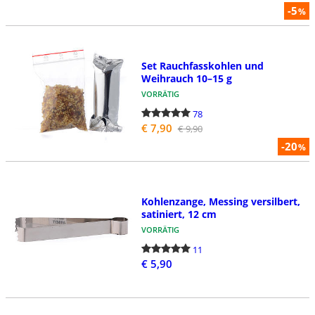
-5
%
Set Rauchfasskohlen und
Weihrauch 10–15 g
VORRÄTIG
78
€ 7,90
€ 9,90
-20
%
Kohlenzange, Messing versilbert,
satiniert, 12 cm
VORRÄTIG
11
€ 5,90