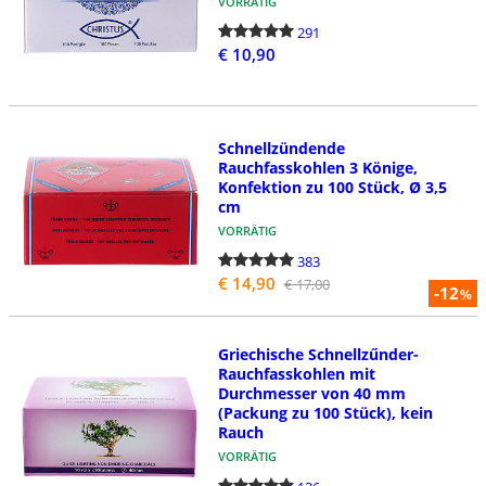
VORRÄTIG
291
€ 10,90
Schnellzündende
Rauchfasskohlen 3 Könige,
Konfektion zu 100 Stück, Ø 3,5
cm
VORRÄTIG
383
€ 14,90
€ 17,00
-12
%
Griechische Schnellzűnder-
Rauchfasskohlen mit
Durchmesser von 40 mm
(Packung zu 100 Stück), kein
Rauch
VORRÄTIG