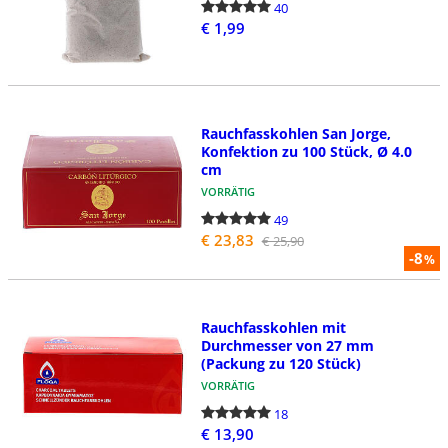
40
€ 1,99
Rauchfasskohlen San Jorge,
Konfektion zu 100 Stück, Ø 4.0
cm
VORRÄTIG
49
€ 23,83
€ 25,90
-8
%
Rauchfasskohlen mit
Durchmesser von 27 mm
(Packung zu 120 Stück)
VORRÄTIG
18
€ 13,90