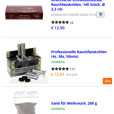
Rauchfasskohlen, 140 Stück, Ø
2,2 cm
DEMNÄCHST WIEDER ERHÄLTLICH
24
€ 12,90
Professionelle Rauchfasskohlen
(4s, 38s, 50min)
VORRÄTIG
171
€ 13,01
€ 13,70
-5
%
Sand fűr Weihrauch, 200 g
VORRÄTIG