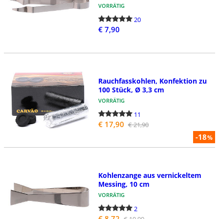
VORRÄTIG
20
€ 7,90
Rauchfasskohlen, Konfektion zu
100 Stück, Ø 3,3 cm
VORRÄTIG
11
€ 17,90
€ 21,90
-18
%
Kohlenzange aus vernickeltem
Messing, 10 cm
VORRÄTIG
2
€ 8,72