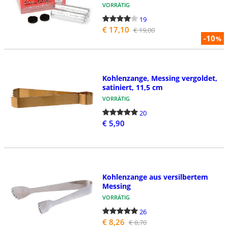
VORRÄTIG
19
€ 17,10
€ 19,00
-10
%
Kohlenzange, Messing vergoldet,
satiniert, 11,5 cm
VORRÄTIG
20
€ 5,90
Kohlenzange aus versilbertem
Messing
VORRÄTIG
26
€ 8,26
€ 8,70