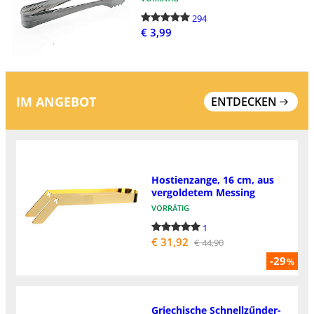
294
€ 3,99
IM ANGEBOT
ENTDECKEN
Hostienzange, 16 cm, aus
vergoldetem Messing
VORRÄTIG
1
€ 31,92
€ 44,90
-29
%
Griechische Schnellzűnder-