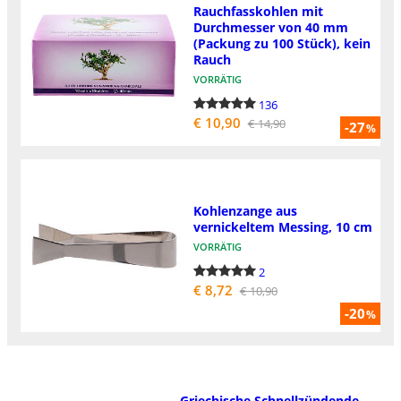
Rauchfasskohlen mit
Durchmesser von 40 mm
(Packung zu 100 Stück), kein
Rauch
VORRÄTIG
136
€ 10,90
€ 14,90
-27
%
Kohlenzange aus
vernickeltem Messing, 10 cm
VORRÄTIG
2
€ 8,72
€ 10,90
-20
%
Griechische Schnellzündende