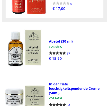
0
€ 17,00
Abetol (30 ml)
VORRÄTIG
171
€ 15,90
In der Tiefe
feuchtigkeitspendende Creme
(50ml)
VORRÄTIG
34