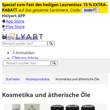
Special zum Fest des heiligen Laurentius
:
15 % EXTRA-
RABATT
auf das gesamte Sortiment, Code:
260807
Holyart APP
App Store
Play Store
Hilfe und Kontakt
Entdecken Sie Premium
Anmelden
Wunschliste
0
Warenkorb
Startseite
Klosterprodukte
Kosmetika und ätherische Öle
Kosmetika und ätherische Öle