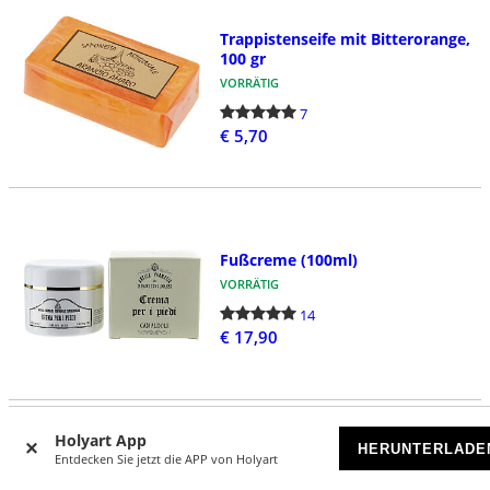
Trappistenseife mit Bitterorange,
100 gr
VORRÄTIG
7
€ 5,70
Fußcreme (100ml)
VORRÄTIG
14
€ 17,90
Holyart App
HERUNTERLADE
Entdecken Sie jetzt die APP von Holyart
Bienenwachs-Creme (50ml)