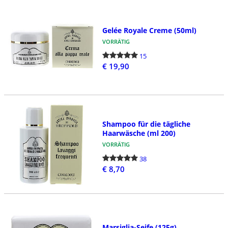
Gelée Royale Creme (50ml)
VORRÄTIG
15
€ 19,90
Shampoo für die tägliche
Haarwäsche (ml 200)
VORRÄTIG
38
€ 8,70
Marsiglia-Seife (125g)