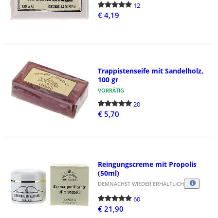
12
€ 4,19
Trappistenseife mit Sandelholz,
100 gr
VORRÄTIG
20
€ 5,70
Reingungscreme mit Propolis
(50ml)
DEMNÄCHST WIEDER ERHÄLTLICH
60
€ 21,90