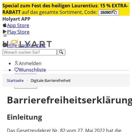
Special zum Fest des heiligen Laurentius
:
15 % EXTRA-
RABATT
auf das gesamte Sortiment, Code:
260807
Holyart APP
App Store
Play Store
Hilfe und Kontakt
Entdecken Sie Premium
Anmelden
Wunschliste
Startseite
Digitale Barrierefreiheit
0
Warenkorb
Barrierefreiheitserklärun
Einleitung
Das Gesetzesdekret Nr. 82 vom 27. Mai 2022 hat die