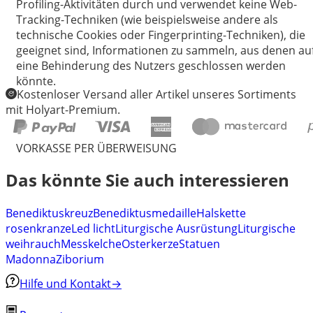
Profiling-Aktivitäten durch und verwendet keine Web-
Tracking-Techniken (wie beispielsweise andere als
technische Cookies oder Fingerprinting-Techniken), die
geeignet sind, Informationen zu sammeln, aus denen au
eine Behinderung des Nutzers geschlossen werden
könnte.
Kostenloser Versand aller Artikel unseres Sortiments
mit Holyart-Premium.
VORKASSE PER ÜBERWEISUNG
Das könnte Sie auch interessieren
Benediktuskreuz
Benediktusmedaille
Halskette
rosenkranze
Led licht
Liturgische Ausrüstung
Liturgische
weihrauch
Messkelche
Osterkerze
Statuen
Madonna
Ziborium
Hilfe und Kontakt
→