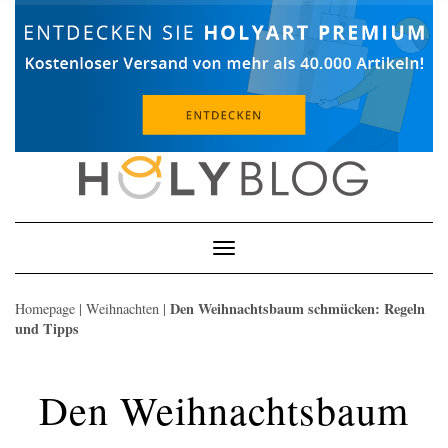
Skip
to
content
Toggle
Navigation
Den Weihnachtsbaum schmücken: Regeln
Homepage
|
Weihnachten
|
und Tipps
Den Weihnachtsbaum