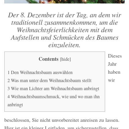
Der 8. Dezember ist der Tag, an dem wir
traditionell zusammenkommen, um die
Weihnachtsfeierlichkeiten mit dem
Aufstellen und Schmücken des Baumes
einzuleiten.
Dieses
Contents
[
hide
]
Jahr
haben
1
Den Weihnachtsbaum auswählen
wir
2
Was man unter dem Weihnachtsbaum stellt
3
Wie man Lichter am Weihnachtsbaum anbringt
4
Weihnachtsbaumschmuck, wie und wo man ihn
anbringt
beschlossen, Sie nicht unvorbereitet anreisen zu lassen.
Hier ist ein kleiner Leitfaden, um sicherzustellen, dass