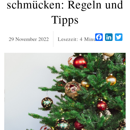
schmücken: Regeln und
Tipps
Facebook
LinkedI
Twi
29 November 2022
Lesezeit:
4
Minuten