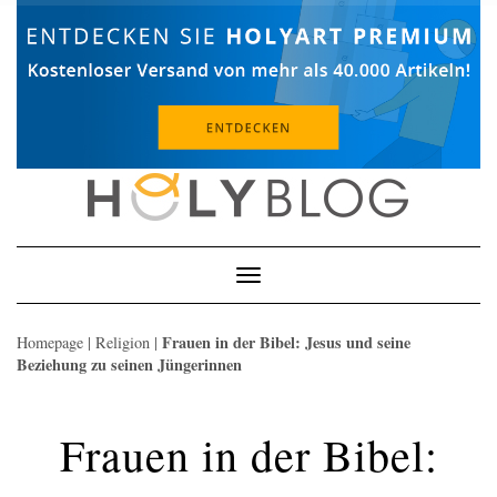
Skip
to
content
Toggle
Navigation
Frauen in der Bibel: Jesus und seine
Homepage
|
Religion
|
Beziehung zu seinen Jüngerinnen
Frauen in der Bibel: