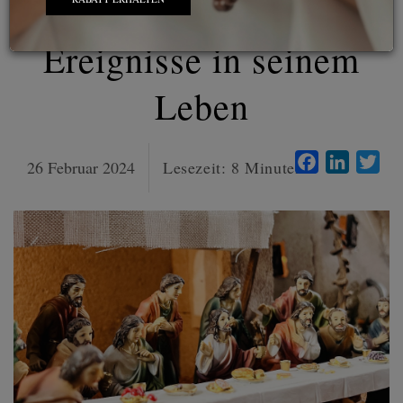
die wichtigsten
Ereignisse in seinem
Leben
Facebook
LinkedI
Twi
26 Februar 2024
Lesezeit:
8
Minuten