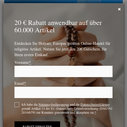
Skip
×
to
content
20 € Rabatt anwendbar auf über
60.000 Artikel
Entdecken Sie Holyart, Europas größten Online-Handel für
religiöse Artikel. Nutzen Sie jetzt den 20€ Gutschein, für
Ihren ersten Einkauf.
Vorname
*
Toggle
Navigation
Email
*
Die Geschichte Jesu: die wichtigsten
Homepage
|
Religion
|
Ereignisse in seinem Leben
Ich habe die
Nutzungsbedingungen
und die
Datenschutzerklärung
gemäß Artikel 13 der EU-Datenschutz-Grundverordnung (DSGVO
Die Geschichte Jesu:
2016/679) zur Kenntnis genommen und akzeptiere sie.
*
RABATT ERHALTEN