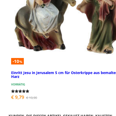
-10
%
Einritt Jesu in Jerusalem 5 cm für Osterkrippe aus bemalt
Harz
VORRÄTIG
€ 9,79
€ 10,90
KUNDEN, DIE DIESEN ARTIKEL GEKAUFT HABEN, KAUFTEN