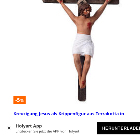
-5
%
Kreuzigung Jesus als Krippenfigur aus Terrakotta in
neapolitanischer Stil 24 cm
Holyart App
VORRÄTIG
HERUNTERLADE
Entdecken Sie jetzt die APP von Holyart