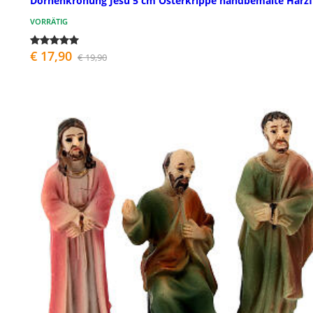
Dornenkrönung Jesu 5 cm Osterkrippe handbemalte Harzf
VORRÄTIG
€ 17,90
€ 19,90