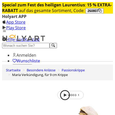
Special zum Fest des heiligen Laurentius
:
15 % EXTRA-
RABATT
auf das gesamte Sortiment, Code:
260807
Holyart APP
App Store
Play Store
Hilfe und Kontakt
Entdecken Sie Premium
Anmelden
Wunschliste
Startseite
Besondere Anlässe
Passionskrippe
0
Maria Verkündigung, für 9 cm Krippe
Warenkorb
VIDEO
1