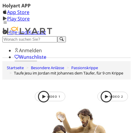
Holyart APP
App Store
Play Store
Hilfe und Kontakt
Entdecken Sie Premium
Anmelden
Wunschliste
Startseite
Besondere Anlässe
Passionskrippe
0
Taufe Jesu im Jordan mit Johannes dem Täufer, für 9 cm Krippe
Warenkorb
VIDEO
1
VIDEO
2