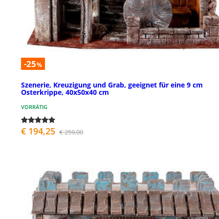
-25
%
Szenerie, Kreuzigung und Grab, geeignet für eine 9 cm
Osterkrippe, 40x50x40 cm
VORRÄTIG
€ 194,25
€ 259,00