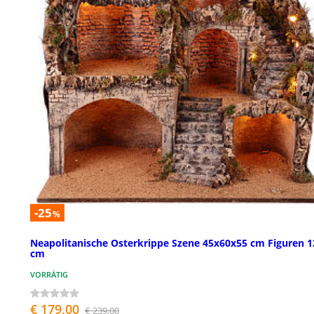
-25
%
Neapolitanische Osterkrippe Szene 45x60x55 cm Figuren 1
cm
VORRÄTIG
€ 179,00
€ 239,00