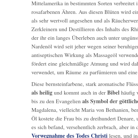
Mittelamerika in bestimmten Sorten verbreitet 
rosafarbenen Ähren. Aus diesen Blüten wird e
als sehr wertvoll angesehen und als Räucherwe
Zerkleinern und Destillieren des Inhalts des R
der ihr ein langes Überleben auch unter ungün
Nardenöl wird seit jeher wegen seiner beruhig
antiseptischen Wirkung als Massageöl verwendet
fördert eine gleichmäßige Atmung und wird dah
verwendet, um Räume zu parfümieren und eine
Diese bernsteinfarbene, stark aromatische Flüs
als heilig
Bibel
und kommt auch in der
häufig 
als Symbol der göttlic
bis zu den Evangelien
Magdalena, vielleicht Maria von Bethanien, be
Öl kostete die Frau bis zu dreihundert Denare, 
es sich befand, versehentlich zerbrach, aber in
Vorwegnahme des Todes Christi
lesen, und in