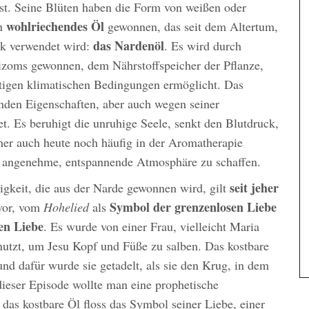
ist. Seine Blüten haben die Form von weißen oder
wohlriechendes Öl
in
gewonnen, das seit dem Altertum,
das Nardenöl
rk verwendet wird:
. Es wird durch
hizoms gewonnen, dem Nährstoffspeicher der Pflanze,
stigen klimatischen Bedingungen ermöglicht. Das
enden Eigenschaften, aber auch wegen seiner
. Es beruhigt die unruhige Seele, senkt den Blutdruck,
er auch heute noch häufig in der Aromatherapie
 angenehme, entspannende Atmosphäre zu schaffen.
seit jeher
sigkeit, die aus der Narde gewonnen wird, gilt
Symbol der grenzenlosen Liebe
vor, vom
Hohelied
als
hen Liebe
. Es wurde von einer Frau, vielleicht Maria
nutzt, um Jesu Kopf und Füße zu salben. Das kostbare
und dafür wurde sie getadelt, als sie den Krug, in dem
 dieser Episode wollte man eine prophetische
 das kostbare Öl floss das Symbol seiner Liebe, einer