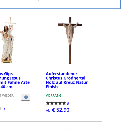
us Gips
Auferstandener
hung Jesus
Christus Grödnertal
 mit Fahne Arte
Holz auf Kreuz Natur
, 40 cm
Finish
 WIEDER
VORRÄTIG
H
8
3
€ 52,90
Ab
BESTELLEN
DETAILS