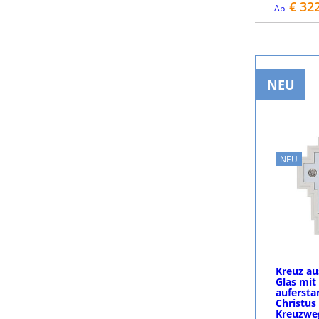
€ 32
Ab
NEU
NEU
Kreuz au
Glas mit
auferst
Christus
Kreuzweg