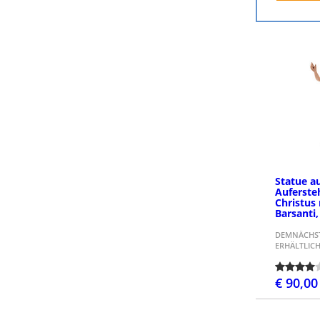
Statue a
Auferste
Christus
Barsanti
DEMNÄCHST
ERHÄLTLIC
€ 90,00