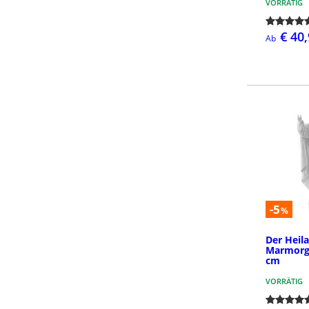
VORRÄTIG
€ 40
Ab
-5
%
Der Heil
Marmorg
cm
VORRÄTIG