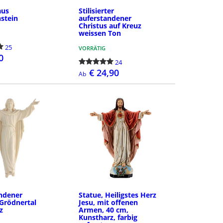
aus
Stilisierter
stein
auferstandener
Christus auf Kreuz
weissen Ton
25
VORRÄTIG
0
24
€ 24,90
Ab
BESTELLEN
DETAILS
ndener
Statue, Heiligstes Herz
 Grödnertal
Jesu, mit offenen
z
Armen, 40 cm,
Kunstharz, farbig