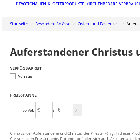
DEVOTIONALIEN
KLOSTERPRODUKTE
KIRCHENBEDARF
VERBRAUC
Startseite
Besondere Anlässe
Ostern und Fastenzeit
Aufer
Auferstandener Christus 
VERFÜGBARKEIT
Vorrätig
PREISSPANNE
von/ab
bis
Christus, der Auferstandene und Christus, der Priesterkönig. In dieser Pr
Christus, dem Priesterkönig. Darunter befinden sich auch Arbeiten aus dem