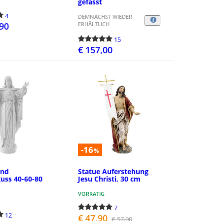
gefasst
4
DEMNÄCHST WIEDER
,90
ERHÄLTLICH
15
€ 157,00
DETAILS
BESTELLEN
-16
%
and
Statue Auferstehung
uss 40-60-80
Jesu Christi, 30 cm
VORRÄTIG
7
12
€ 47,90
€ 57,00