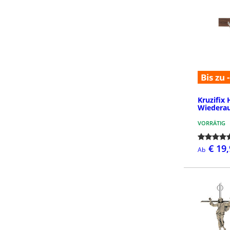
Bis zu 
Kruzifix 
Wiedera
VORRÄTIG
€ 19
Ab