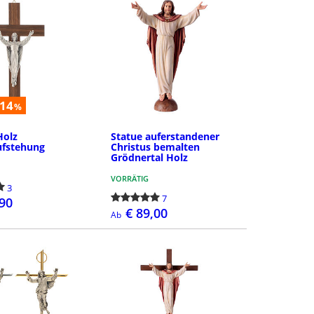
-14
%
Holz
Statue auferstandener
ufstehung
Christus bemalten
Grödnertal Holz
VORRÄTIG
3
7
,90
€ 89,00
Ab
DETAILS
DETAILS