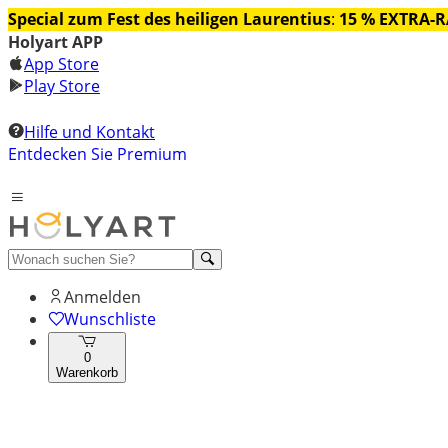
Special zum Fest des heiligen Laurentius
:
15 % EXTRA-
Holyart APP
App Store
Play Store
Hilfe und Kontakt
Entdecken Sie Premium
Anmelden
Wunschliste
0
Warenkorb