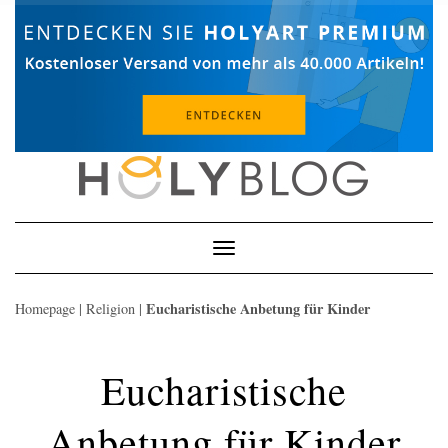
Skip
to
content
Toggle
Navigation
Eucharistische Anbetung für Kinder
Homepage
|
Religion
|
Eucharistische
Anbetung für Kinder