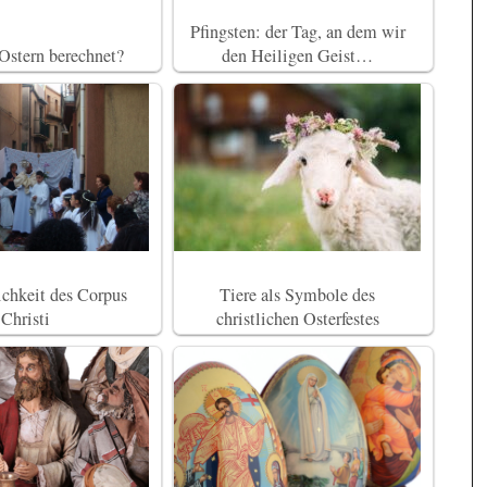
Pfingsten: der Tag, an dem wir
Ostern berechnet?
den Heiligen Geist…
ichkeit des Corpus
Tiere als Symbole des
Christi
christlichen Osterfestes