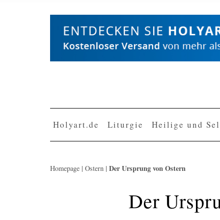
Skip
to
content
Holyart.de
Liturgie
Heilige und Se
Der Ursprung von Ostern
Homepage
|
Ostern
|
Der Urspr