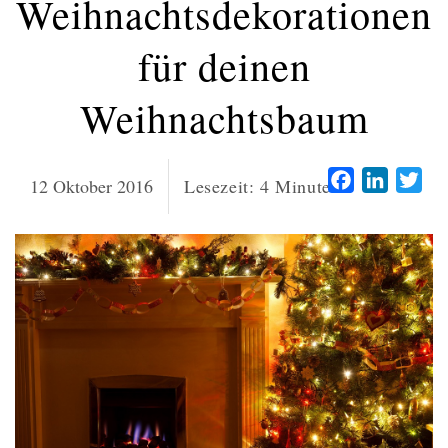
Weihnachtsdekorationen
für deinen
Weihnachtsbaum
Facebook
LinkedI
Twi
12 Oktober 2016
Lesezeit:
4
Minuten