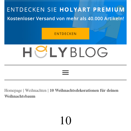
Skip
to
content
Toggle
Navigation
10 Weihnachtsdekorationen für deinen
Homepage
|
Weihnachten
|
Weihnachtsbaum
10