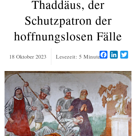
Thaddäus, der
Schutzpatron der
hoffnungslosen Fälle
Facebook
LinkedI
Twi
18 Oktober 2023
Lesezeit:
5
Minuten