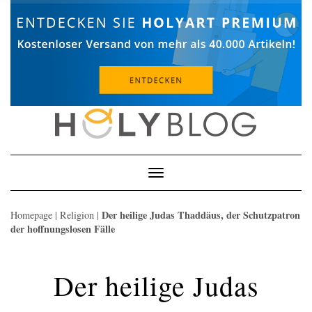
Skip
to
content
Toggle
Navigation
Der heilige Judas Thaddäus, der Schutzpatron
Homepage
|
Religion
|
der hoffnungslosen Fälle
Der heilige Judas