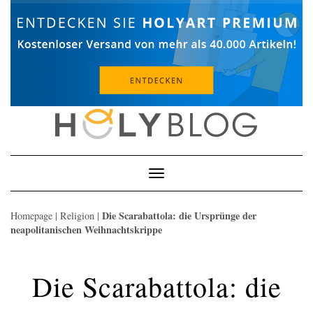
Skip
to
content
Toggle
Navigation
Die Scarabattola: die Ursprünge der
Homepage
|
Religion
|
neapolitanischen Weihnachtskrippe
Die Scarabattola: die