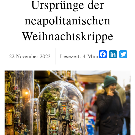
Ursprünge der
neapolitanischen
Weihnachtskrippe
Facebook
LinkedI
Twi
22 November 2023
Lesezeit:
4
Minuten