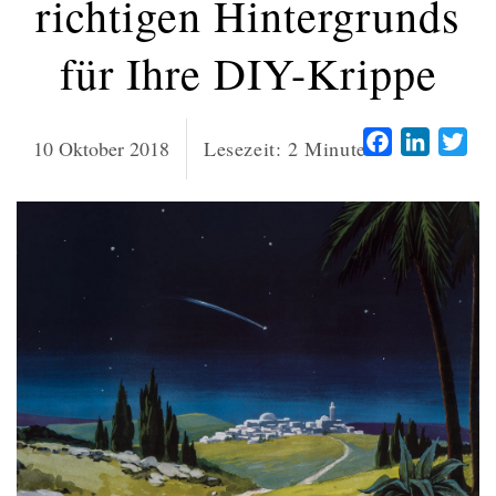
richtigen Hintergrunds
für Ihre DIY-Krippe
Facebook
LinkedI
Twi
10 Oktober 2018
Lesezeit:
2
Minuten