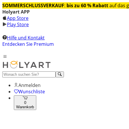
SOMMERSCHLUSSVERKAUF
:
bis zu 60 % Rabatt
auf das 
Holyart APP
App Store
Play Store
Hilfe und Kontakt
Entdecken Sie Premium
Anmelden
Wunschliste
0
Warenkorb