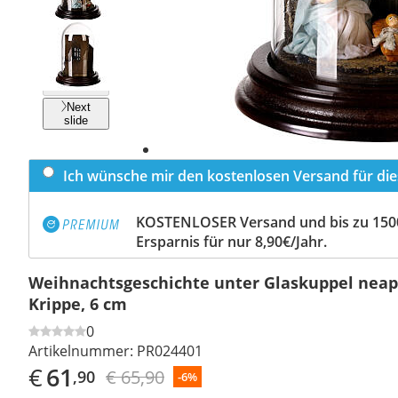
Previous
slide
Next
slide
Ich wünsche mir den kostenlosen Versand für dies
KOSTENLOSER Versand und bis zu 150
Ersparnis für nur 8,90€/Jahr.
Weihnachtsgeschichte unter Glaskuppel neap
Krippe, 6 cm
0
Artikelnummer:
PR024401
€
61
€ 65,90
,90
-6%