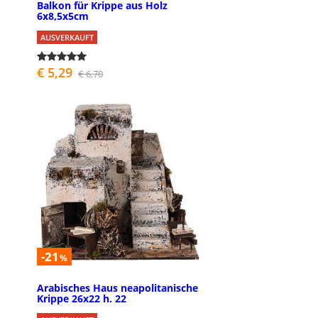
Balkon für Krippe aus Holz
6x8,5x5cm
AUSVERKAUFT
€ 5,29
€ 6,70
-21
%
Arabisches Haus neapolitanische
Krippe 26x22 h. 22