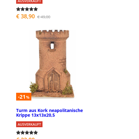
AUSVERKAUFT
€ 38,90
€ 49,00
-21
%
Turm aus Kork neapolitanische
Krippe 13x13x20,5
AUSVERKAUFT