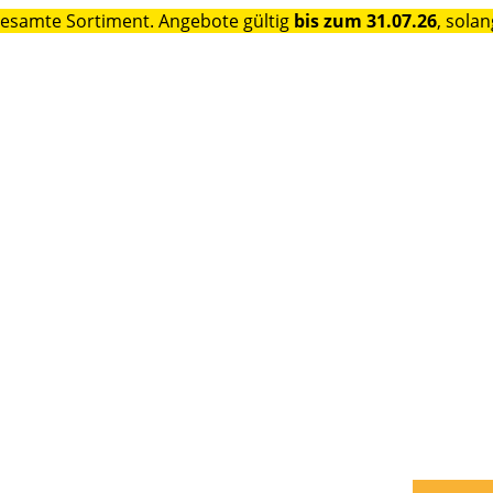
gesamte Sortiment. Angebote gültig
bis zum 31.07.26
, solan