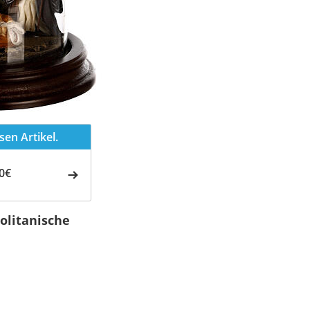
en Artikel.
0€
olitanische