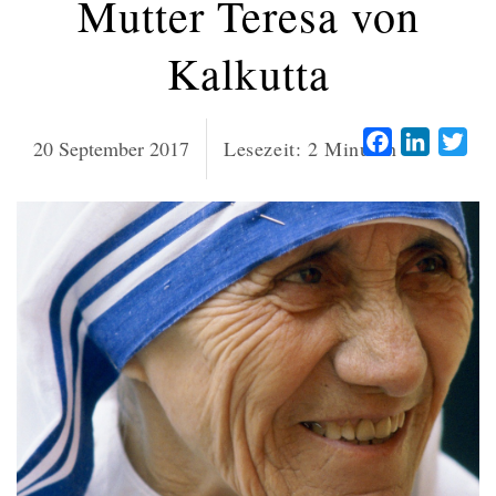
Mutter Teresa von
Kalkutta
Facebook
LinkedI
Twi
20 September 2017
Lesezeit:
2
Minuten