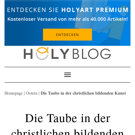
Skip
to
content
Toggle
Navigation
Die Taube in der christlichen bildenden Kunst
Homepage
|
Ostern
|
Die Taube in der
christlichen bildenden