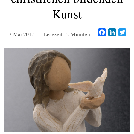
Kunst
Facebook
LinkedI
Twi
3 Mai 2017
Lesezeit:
2
Minuten