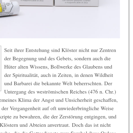
Seit ihrer Entstehung sind Klöster nicht nur Zentren
der Begegnung und des Gebets, sondern auch die
Hüter alten Wissens, Bollwerke des Glaubens und
der Spiritualität, auch in Zeiten, in denen Wildheit
und Barbarei die bekannte Welt beherrschten. Der
Untergang des weströmischen Reiches (476 n. Chr.)
gemeines Klima der Angst und Unsicherheit geschaffen,
n der Vergangenheit auf oft unwiederbringliche Weise
kripte zu bewahren, die der Zerstörung entgingen, und
löstern und Abteien anvertraut. Doch das ist nicht
önche, die die Gottesdienste zum Symbol ihres Ordens