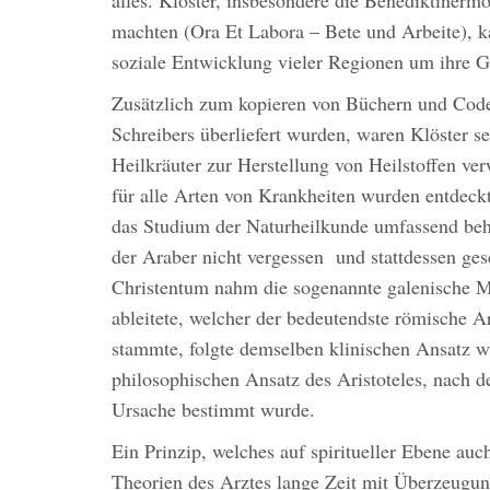
machten (Ora Et Labora – Bete und Arbeite), ka
soziale Entwicklung vieler Regionen um ihre 
Zusätzlich zum kopieren von Büchern und Codes
Schreibers überliefert wurden, waren Klöster se
Heilkräuter zur Herstellung von Heilstoffen v
für alle Arten von Krankheiten wurden entdeckt.
das Studium der Naturheilkunde umfassend beha
der Araber nicht vergessen und stattdessen ges
Christentum nahm die sogenannte galenische Me
ableitete, welcher der bedeutendste römische A
stammte, folgte demselben klinischen Ansatz w
philosophischen Ansatz des Aristoteles, nach 
Ursache bestimmt wurde.
Ein Prinzip, welches auf spiritueller Ebene auc
Theorien des Arztes lange Zeit mit Überzeugu