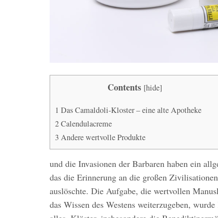
Contents
[
hide
]
1
Das Camaldoli-Kloster – eine alte Apotheke
2
Calendulacreme
3
Andere wertvolle Produkte
und die Invasionen der Barbaren haben ein all
das die Erinnerung an die großen Zivilisatione
auslöschte. Die Aufgabe, die wertvollen Manus
das Wissen des Westens weiterzugeben, wurde K
alles. Klöster, insbesondere die Benediktinerm