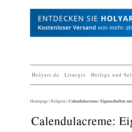
Skip
to
content
Holyart.de
Liturgie
Heilige und Se
Calendulacreme: Eigenschaften un
Homepage
|
Religion
|
Calendulacreme: Ei