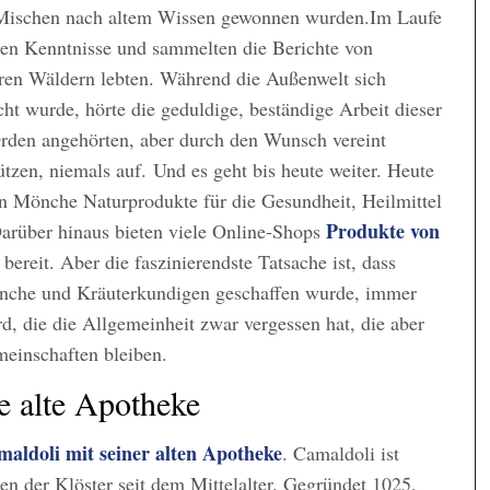
 Mischen nach altem Wissen gewonnen wurden.Im Laufe
chen Kenntnisse und sammelten die Berichte von
hren Wäldern lebten. Während die Außenwelt sich
t wurde, hörte die geduldige, beständige Arbeit dieser
rden angehörten, aber durch den Wunsch vereint
zen, niemals auf. Und es geht bis heute weiter. Heute
nen Mönche Naturprodukte für die Gesundheit, Heilmittel
Produkte von
arüber hinaus bieten viele Online-Shops
bereit. Aber die faszinierendste Tatsache ist, dass
önche und Kräuterkundigen geschaffen wurde, immer
d, die die Allgemeinheit zwar vergessen hat, die aber
meinschaften bleiben.
e alte Apotheke
maldoli mit seiner alten Apotheke
. Camaldoli ist
ten der Klöster seit dem Mittelalter. Gegründet 1025,