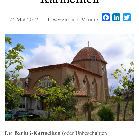
Facebook
LinkedI
Twi
24 Mai 2017
Lesezeit:
< 1
Minute
Barfu
ß
-Karmeliten
Die
(oder Unbeschuhten