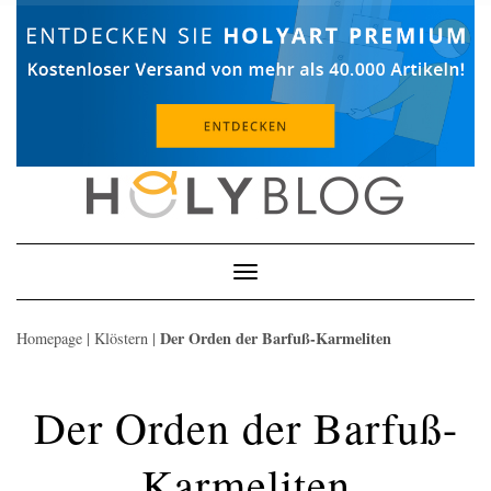
Skip
to
content
Toggle
Navigation
Der Orden der Barfuß-Karmeliten
Homepage
|
Klöstern
|
Der Orden der Barfuß-
Karmeliten