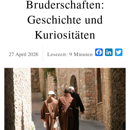
Bruderschaften:
Geschichte und
Kuriositäten
Facebook
LinkedI
Twi
27 April 2026
Lesezeit:
9
Minuten