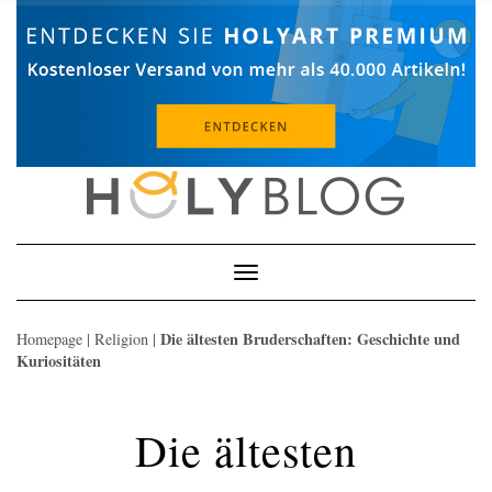
Skip
to
content
Toggle
Navigation
Die ältesten Bruderschaften: Geschichte und
Homepage
|
Religion
|
Kuriositäten
Die ältesten