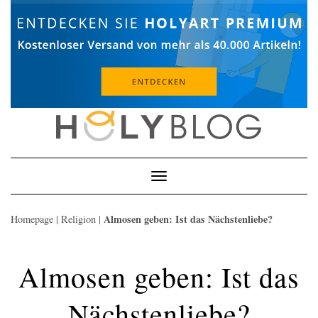
Skip
to
content
Toggle
Navigation
Almosen geben: Ist das Nächstenliebe?
Homepage
|
Religion
|
Almosen geben: Ist das
Nächstenliebe?