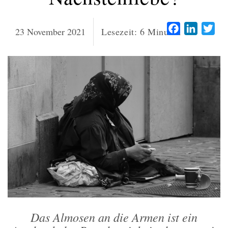
Facebook
LinkedI
Twi
23 November 2021
Lesezeit:
6
Minuten
Das Almosen an die Armen ist ein