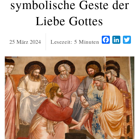
symbolische Geste der
Liebe Gottes
Facebook
LinkedI
Twi
25 März 2024
Lesezeit:
5
Minuten