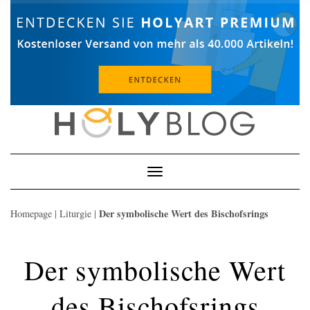
Skip
to
content
Toggle
Navigation
Der symbolische Wert des Bischofsrings
Homepage
|
Liturgie
|
Der symbolische Wert
des Bischofsrings