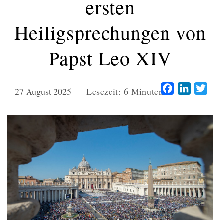
ersten
Heiligsprechungen von
Papst Leo XIV
Facebook
LinkedI
Twi
27 August 2025
Lesezeit:
6
Minuten