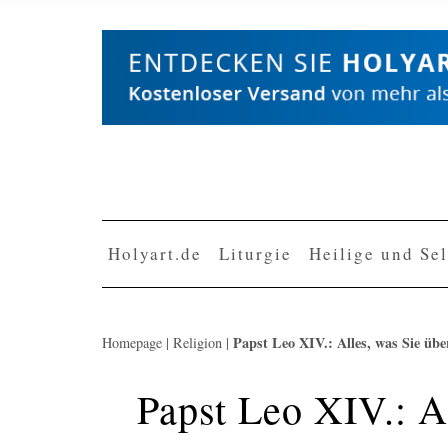
Skip
to
content
Holyart.de
Liturgie
Heilige und Se
Papst Leo XIV.: Alles, was Sie üb
Homepage
|
Religion
|
Papst Leo XIV.: A