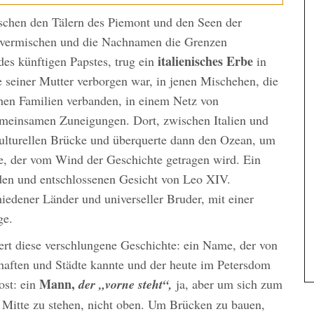
ischen den Tälern des Piemont und den Seen der
e vermischen und die Nachnamen die Grenzen
italienisches Erbe
des künftigen Papstes, trug ein
in
ie seiner Mutter verborgen war, in jenen Mischehen, die
chen Familien verbanden, in einem Netz von
meinsamen Zuneigungen. Dort, zwischen Italien und
kulturellen Brücke und überquerte dann den Ozean, um
, der vom Wind der Geschichte getragen wird. Ein
den und entschlossenen Gesicht von Leo XIV.
edener Länder und universeller Bruder, mit einer
ge.
ert diese verschlungene Geschichte: ein Name, der von
haften und Städte kannte und der heute im Petersdom
Mann,
ost: ein
der „vorne steht“,
ja, aber um sich zum
 Mitte zu stehen, nicht oben. Um Brücken zu bauen,