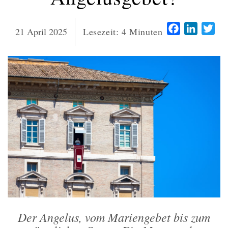
Facebook
LinkedI
Twi
21 April 2025
Lesezeit:
4
Minuten
Der Angelus, vom Mariengebet bis zum