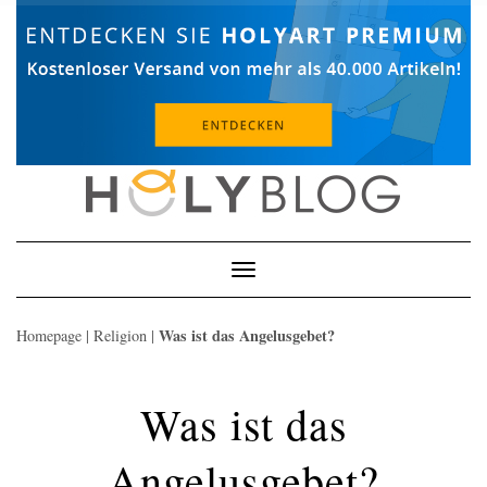
Skip
to
content
Toggle
Navigation
Was ist das Angelusgebet?
Homepage
|
Religion
|
Was ist das
Angelusgebet?