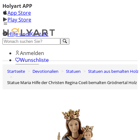
Holyart APP
App Store
Play Store
Hilfe und Kontakt
Entdecken Sie Premium
Anmelden
Wunschliste
Startseite
Devotionalien
Statuen
Statuen aus bemalten Holz
0
Warenkorb
Statue Maria Hilfe der Christen Regina Coeli bemalten Grödnertal Holz