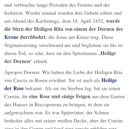
und verbrachte lange Perioden des Fastens und der
Isolation. Wieder einmal wurden ihre Gebete erhört und
wurde
am Abend des Karfreitags, dem 18. April 1432,
die Stirn der Heiligen Rita von einem der Dornen der
Krone
durchbohrt
, die Jesus am Kreuz trug. Diese
Stigmatisierung verschwand nie und begleitete sie bis zu
Heilige
ihrem Tod, so sehr, dass sie den Spitznamen „
der Dornen
“ erhielt.
Apropos Dornen: Wir haben die Liebe der Heiligen Rita
Heilige
von Cascia zu Rosen erwähnt. Sie ist auch als
der Rose
bekannt. Als sie im Sterben lag, bat sie einen
eine Rose und einige Feigen
Cousin, ihr
aus dem Garten
des Hauses in Roccaporena zu bringen, in dem sie
aufgewachsen war. Es war Spätwinter, der Schnee
bedeckte alles mit seiner weißen Decke, aber der Cousin
ging in den Garten und fand eine gerade erblühte rote