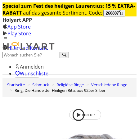
Special zum Fest des heiligen Laurentius
:
15 % EXTRA-
RABATT
auf das gesamte Sortiment, Code:
260807
Holyart APP
App Store
Play Store
Hilfe und Kontakt
Entdecken Sie Premium
Anmelden
Wunschliste
Startseite
Schmuck
Religiöse Ringe
Verschiedene Ringe
0
Ring, Die Hände der Heiligen Rita, aus 925er Silber
Warenkorb
VIDEO
1