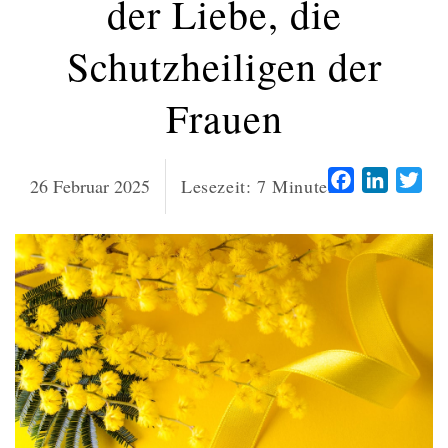
der Liebe, die
Schutzheiligen der
Frauen
Facebook
LinkedI
Twi
26 Februar 2025
Lesezeit:
7
Minuten