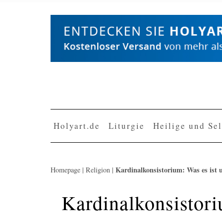
Skip
to
content
Holyart.de
Liturgie
Heilige und Se
Kardinalkonsistorium: Was es ist u
Homepage
|
Religion
|
Kardinalkonsistori