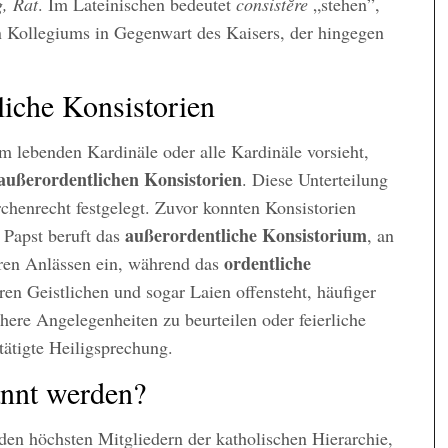
, Rat
. Im Lateinischen bedeutet
consistĕre
„stehen”,
en Kollegiums in Gegenwart des Kaisers, der hingegen
liche Konsistorien
m lebenden Kardinäle oder alle Kardinäle vorsieht,
außerordentlichen
Konsistorien
. Diese Unterteilung
chenrecht festgelegt. Zuvor konnten Konsistorien
außerordentliche Konsistorium
r Papst beruft das
, an
ordentliche
eren Anlässen ein, während das
eren Geistlichen und sogar Laien offensteht, häufiger
here Angelegenheiten zu beurteilen oder feierliche
tätigte Heiligsprechung.
nnt werden?
den höchsten Mitgliedern der katholischen Hierarchie,