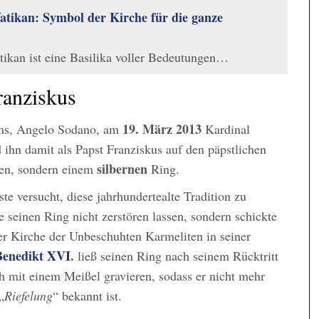
atikan: Symbol der Kirche für die ganze
ikan ist eine Basilika voller Bedeutungen…
ranziskus
19. März 2013
ums, Angelo Sodano, am
Kardinal
 ihn damit als Papst Franziskus auf den päpstlichen
silbernen
enen, sondern einem
Ring.
te versucht, diese jahrhundertealte Tradition zu
e seinen Ring nicht zerstören lassen, sondern schickte
er Kirche der Unbeschuhten Karmeliten in seiner
Benedikt XVI
.
ließ seinen Ring nach seinem Rücktritt
ch mit einem Meißel gravieren, sodass er nicht mehr
„
Riefelung
“ bekannt ist.