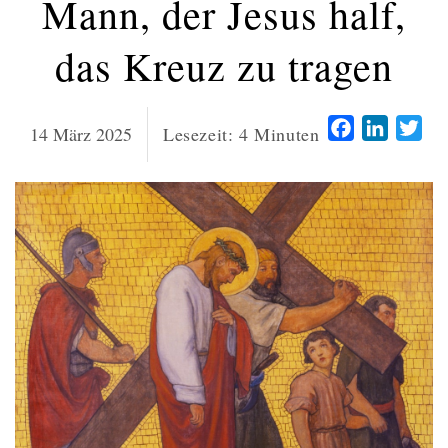
Mann, der Jesus half,
das Kreuz zu tragen
Facebook
LinkedI
Twi
14 März 2025
Lesezeit:
4
Minuten