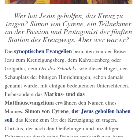
Wer hat Jesus geholfen, das Kreuz zu
tragen? Simon von Cyrene, ein Teilnehmer
an der Passion und Protagonist der fünften
Station des Kreuzwegs. Aber wer war er?
synoptischen Evangelien
Die
berichten von der Reise
Jesu zum Kreuzigungsberg, dem Kalvarienberg oder
Golgatha, dem
Ort des Schädels
, wie dieser Hügel, der
Schauplatz der blutigen Hinrichtungen, schon damals
genannt wurde, mit einigen bedeutenden Unterschieden.
Markus- und das
Insbesondere das
Matthäusevangelium
erwähnen den Namen eines
Simon von Cyrene
der Jesus geholfen haben
Mannes,
,
soll
, das Kreuz zum Ort der Kreuzigung zu tragen.
Christus, der nach den Geißelungen und unzähligen
Folterungen durch seine Peiniger erschöpft war, hatte