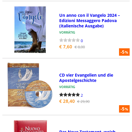
Un anno con il Vangelo 2024 –
Edizioni Messaggero Padova
(italienische Ausgabe)
VORRÄTIG
0
€ 7,60
€ 8,00
-5
%
CD vier Evangelien und die
Apostelgeschichte
VORRÄTIG
2
€ 28,40
€ 29,90
-5
%
Das Neue Testament, weich-