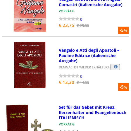
Comastri (italienische Ausgabe)
VORRÄTIG
0
€ 23,75
€ 25,00
-5
%
Vangelo e Atti degli Apostoli –
Paoline Editrice (italienische
Ausgabe)
DEMNÄCHST WIEDER ERHÄLTLICH
0
€ 13,30
€ 14,00
-5
%
Set für das Gebet mit Kreuz,
Kerzenhalter und Evangelienbuch
ITALIENISCH
VORRÄTIG