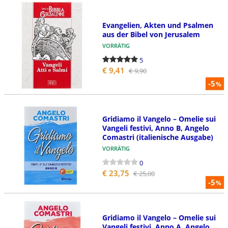
Evangelien, Akten und Psalmen
aus der Bibel von Jerusalem
VORRÄTIG
5
€ 9,41
€ 9,90
-5
%
Gridiamo il Vangelo – Omelie sui
Vangeli festivi, Anno B, Angelo
Comastri (italienische Ausgabe)
VORRÄTIG
0
€ 23,75
€ 25,00
-5
%
Gridiamo il Vangelo – Omelie sui
Vangeli festivi, Anno A, Angelo