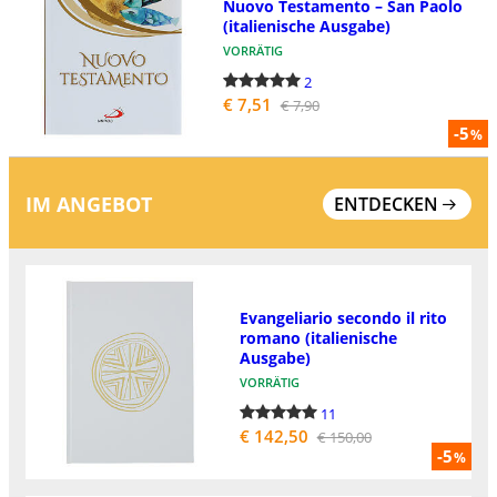
Nuovo Testamento – San Paolo
(italienische Ausgabe)
VORRÄTIG
2
€ 7,51
€ 7,90
-5
%
IM ANGEBOT
ENTDECKEN
Evangeliario secondo il rito
romano (italienische
Ausgabe)
VORRÄTIG
11
€ 142,50
€ 150,00
-5
%