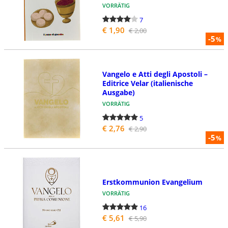
VORRÄTIG
7
€ 1,90
€ 2,00
-5
%
Vangelo e Atti degli Apostoli –
Editrice Velar (italienische
Ausgabe)
VORRÄTIG
5
€ 2,76
€ 2,90
-5
%
Erstkommunion Evangelium
VORRÄTIG
16
€ 5,61
€ 5,90