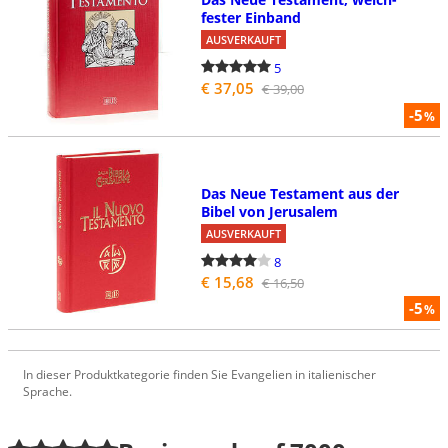
fester Einband
AUSVERKAUFT
5
€ 37,05
€ 39,00
-5
%
Das Neue Testament aus der
Bibel von Jerusalem
AUSVERKAUFT
8
€ 15,68
€ 16,50
-5
%
In dieser Produktkategorie finden Sie Evangelien in italienischer
Sprache.