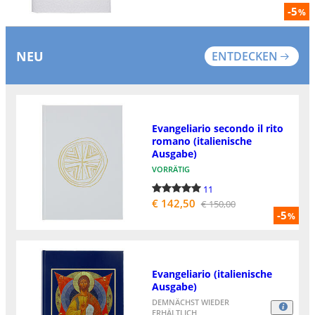
-5
%
NEU
ENTDECKEN
Evangeliario secondo il rito
romano (italienische
Ausgabe)
VORRÄTIG
11
€ 142,50
€ 150,00
-5
%
Evangeliario (italienische
Ausgabe)
DEMNÄCHST WIEDER
ERHÄLTLICH