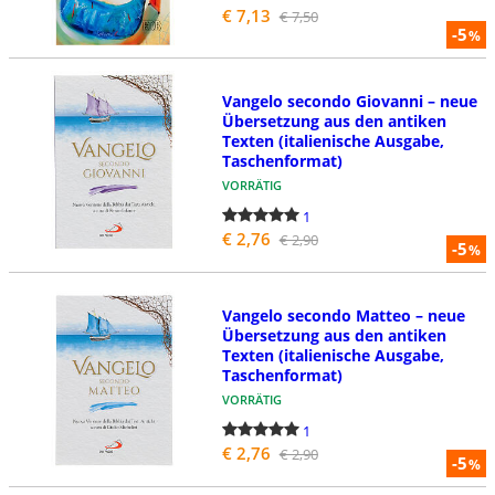
€ 7,13
€ 7,50
-5
%
Vangelo secondo Giovanni – neue
Übersetzung aus den antiken
Texten (italienische Ausgabe,
Taschenformat)
VORRÄTIG
1
€ 2,76
€ 2,90
-5
%
Vangelo secondo Matteo – neue
Übersetzung aus den antiken
Texten (italienische Ausgabe,
Taschenformat)
VORRÄTIG
1
€ 2,76
€ 2,90
-5
%