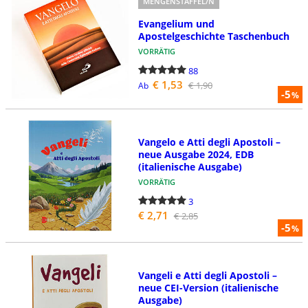
MENGENSTAFFEL/N
Evangelium und
Apostelgeschichte Taschenbuch
VORRÄTIG
88
€ 1,53
€ 1,90
Ab
-5
%
Vangelo e Atti degli Apostoli –
neue Ausgabe 2024, EDB
(italienische Ausgabe)
VORRÄTIG
3
€ 2,71
€ 2,85
-5
%
Vangeli e Atti degli Apostoli –
neue CEI-Version (italienische
Ausgabe)