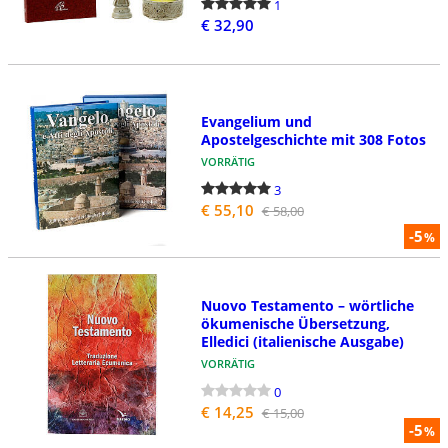
1
€ 32,90
Evangelium und
Apostelgeschichte mit 308 Fotos
VORRÄTIG
3
€ 55,10
€ 58,00
-5
%
Nuovo Testamento – wörtliche
ökumenische Übersetzung,
Elledici (italienische Ausgabe)
VORRÄTIG
0
€ 14,25
€ 15,00
-5
%