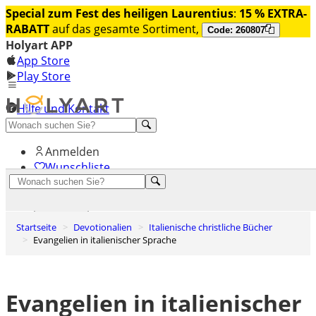
Special zum Fest des heiligen Laurentius
:
15 % EXTRA-
RABATT
auf das gesamte Sortiment,
Code: 260807
Holyart APP
App Store
Play Store
Hilfe und Kontakt
Entdecken Sie Premium
Anmelden
Wunschliste
0
Warenkorb
Startseite
Devotionalien
Italienische christliche Bücher
Evangelien in italienischer Sprache
Evangelien in italienischer