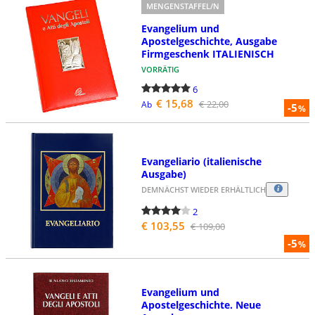
MENGENSTAFFEL/N
Evangelium und
Apostelgeschichte, Ausgabe
Firmgeschenk ITALIENISCH
VORRÄTIG
6
€ 15,68
€ 22,00
Ab
-5
%
Evangeliario (italienische
Ausgabe)
DEMNÄCHST WIEDER ERHÄLTLICH
2
€ 103,55
€ 109,00
-5
%
Evangelium und
Apostelgeschichte. Neue