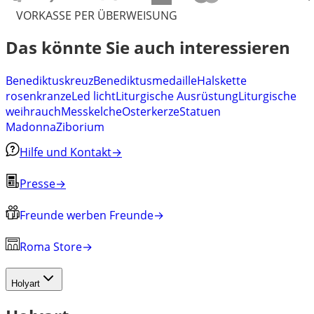
VORKASSE PER ÜBERWEISUNG
Das könnte Sie auch interessieren
Benediktuskreuz
Benediktusmedaille
Halskette
rosenkranze
Led licht
Liturgische Ausrüstung
Liturgische
weihrauch
Messkelche
Osterkerze
Statuen
Madonna
Ziborium
Hilfe und Kontakt
→
Presse
→
Freunde werben Freunde
→
Roma Store
→
Holyart