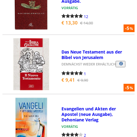
Ausgabe.
VORRÄTIG
12
€ 13,30
€ 14,00
-5
%
Das Neue Testament aus der
Bibel von Jerusalem
DEMNÄCHST WIEDER ERHÄLTLICH
1
€ 9,41
€ 9,90
-5
%
Evangelien und Akten der
Apostel (neue Ausgabe),
Dehoniane Verlag
VORRÄTIG
2