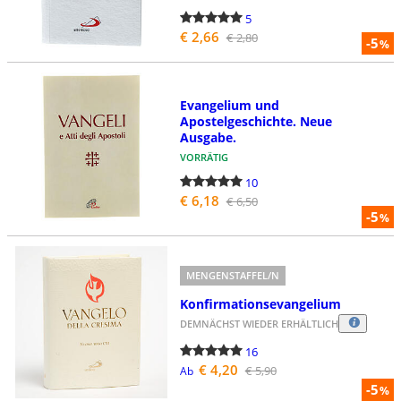
5
€ 2,66
€ 2,80
-5
%
Evangelium und
Apostelgeschichte. Neue
Ausgabe.
VORRÄTIG
10
€ 6,18
€ 6,50
-5
%
MENGENSTAFFEL/N
Konfirmationsevangelium
DEMNÄCHST WIEDER ERHÄLTLICH
16
€ 4,20
€ 5,90
Ab
-5
%