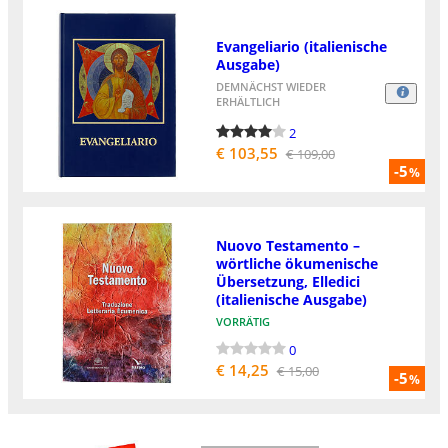
Evangeliario (italienische
Ausgabe)
DEMNÄCHST WIEDER
ERHÄLTLICH
2
€ 103,55
€ 109,00
-5
%
Nuovo Testamento –
wörtliche ökumenische
Übersetzung, Elledici
(italienische Ausgabe)
VORRÄTIG
0
€ 14,25
€ 15,00
-5
%