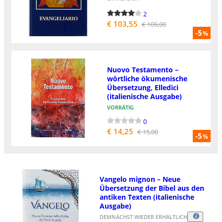
2
€ 103,55
€ 109,00
-5
%
Nuovo Testamento –
wörtliche ökumenische
Übersetzung, Elledici
(italienische Ausgabe)
VORRÄTIG
0
€ 14,25
€ 15,00
-5
%
Vangelo mignon – Neue
Übersetzung der Bibel aus den
antiken Texten (italienische
Ausgabe)
DEMNÄCHST WIEDER ERHÄLTLICH