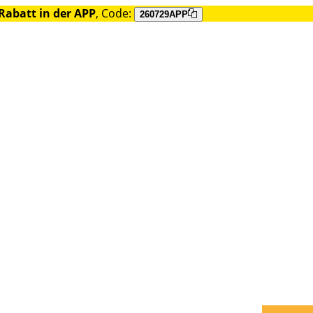
Rabatt in der APP
, Code:
260729APP