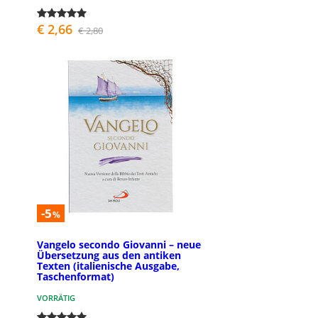
€ 2,66
€ 2,80
-5
%
Vangelo secondo Giovanni – neue
Übersetzung aus den antiken
Texten (italienische Ausgabe,
Taschenformat)
VORRÄTIG