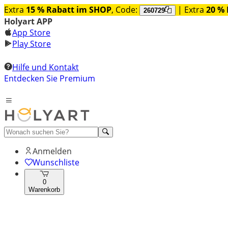
Extra
15 % Rabatt im SHOP
, Code:
| Extra
20 % 
260729
Holyart APP
App Store
Play Store
Hilfe und Kontakt
Entdecken Sie Premium
Anmelden
Wunschliste
0
Warenkorb