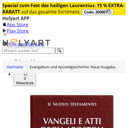
Special zum Fest des heiligen Laurentius
:
15 % EXTRA-
RABATT
auf das gesamte Sortiment,
Code: 260807
Holyart APP
App Store
Play Store
Hilfe und Kontakt
Entdecken Sie Premium
Anmelden
Startseite
Evangelium und Apostelgeschichte. Neue Ausgabe.
Wunschliste
0
Warenkorb