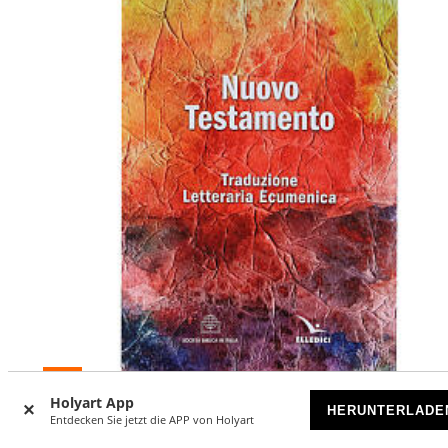
-5
%
Holyart App
HERUNTERLADE
Entdecken Sie jetzt die APP von Holyart
Nuovo Testamento – wörtliche ökumenische Übersetzung
Elledici (italienische Ausgabe)