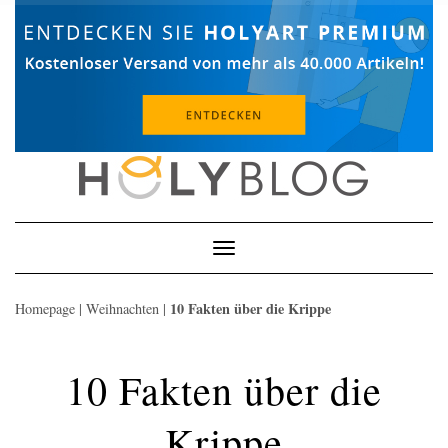
Skip
to
content
Toggle
Navigation
10 Fakten über die Krippe
Homepage
|
Weihnachten
|
10 Fakten über die
Krippe