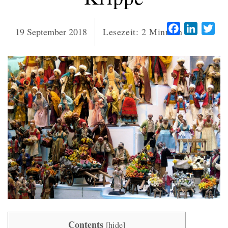
Facebook
LinkedI
Twi
19 September 2018
Lesezeit:
2
Minuten
Contents
[
hide
]